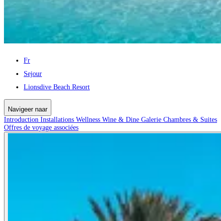
Fr
Sejour
Lionsdive Beach Resort
Navigeer naar
Introduction
Installations
Wellness
Wine & Dine
Galerie
Chambres & Suites
Offres de voyage associées