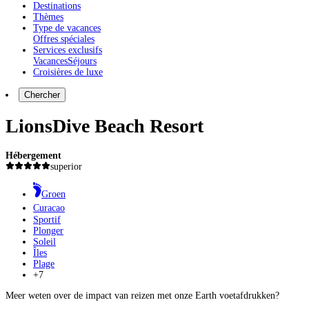
Destinations
Thèmes
Type de vacances
Offres spéciales
Services exclusifs
Vacances
Séjours
Croisières de luxe
Chercher
LionsDive Beach Resort
Hébergement
superior
Groen
Curacao
Sportif
Plonger
Soleil
Îles
Plage
+7
Meer weten over de impact van reizen met onze Earth voetafdrukken?