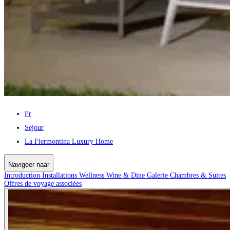
Fr
Sejour
La Fiermontina Luxury Home
Navigeer naar
Introduction
Installations
Wellness
Wine & Dine
Galerie
Chambres & Suites
Offres de voyage associées