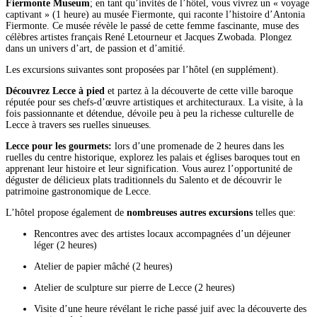
Fiermonte Museum
; en tant qu’invités de l’hôtel, vous vivrez un « voyage
captivant » (1 heure) au musée Fiermonte, qui raconte l’histoire d’Antonia
Fiermonte. Ce musée révèle le passé de cette femme fascinante, muse des
célèbres artistes français René Letourneur et Jacques Zwobada. Plongez
dans un univers d’art, de passion et d’amitié.
Les excursions suivantes sont proposées par l’hôtel (en supplément).
Découvrez Lecce à pied
et partez à la découverte de cette ville baroque
réputée pour ses chefs-d’œuvre artistiques et architecturaux. La visite, à la
fois passionnante et détendue, dévoile peu à peu la richesse culturelle de
Lecce à travers ses ruelles sinueuses.
Lecce pour les gourmets:
lors d’une promenade de 2 heures dans les
ruelles du centre historique, explorez les palais et églises baroques tout en
apprenant leur histoire et leur signification. Vous aurez l’opportunité de
déguster de délicieux plats traditionnels du Salento et de découvrir le
patrimoine gastronomique de Lecce.
L’hôtel propose également de
nombreuses autres excursions
telles que:
Rencontres avec des artistes locaux accompagnées d’un déjeuner
léger (2 heures)
Atelier de papier mâché (2 heures)
Atelier de sculpture sur pierre de Lecce (2 heures)
Visite d’une heure révélant le riche passé juif avec la découverte des