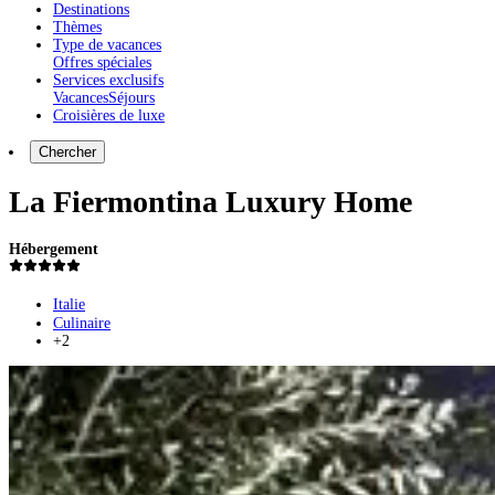
Destinations
Thèmes
Type de vacances
Offres spéciales
Services exclusifs
Vacances
Séjours
Croisières de luxe
Chercher
La Fiermontina Luxury Home
Hébergement
Italie
Culinaire
+2