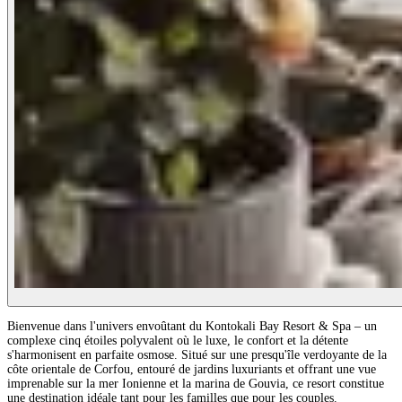
Bienvenue dans l'univers envoûtant du Kontokali Bay Resort & Spa – un
complexe cinq étoiles polyvalent où le luxe, le confort et la détente
s'harmonisent en parfaite osmose. Situé sur une presqu'île verdoyante de la
côte orientale de Corfou, entouré de jardins luxuriants et offrant une vue
imprenable sur la mer Ionienne et la marina de Gouvia, ce resort constitue
une destination idéale tant pour les familles que pour les couples.