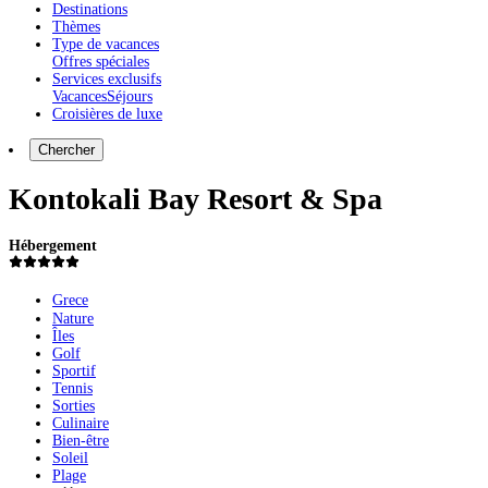
Destinations
Thèmes
Type de vacances
Offres spéciales
Services exclusifs
Vacances
Séjours
Croisières de luxe
Chercher
Kontokali Bay Resort & Spa
Hébergement
Grece
Nature
Îles
Golf
Sportif
Tennis
Sorties
Culinaire
Bien-être
Soleil
Plage