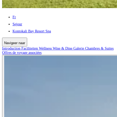
Fr
Sejour
Kontokali Bay Resort Spa
Navigeer naar
Introduction
Faciliteiten
Wellness
Wine & Dine
Galerie
Chambres & Suites
Offres de voyage associées