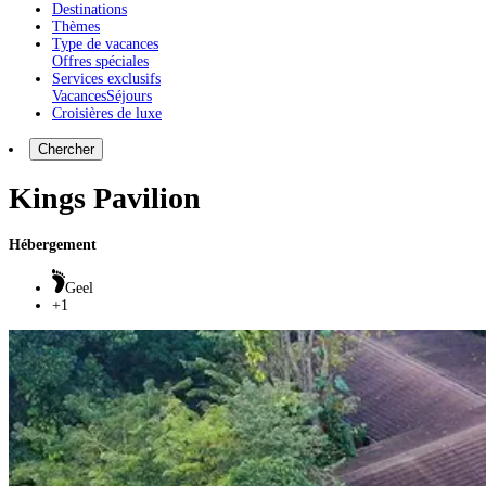
Destinations
Thèmes
Type de vacances
Offres spéciales
Services exclusifs
Vacances
Séjours
Croisières de luxe
Chercher
Kings Pavilion
Hébergement
Geel
+1