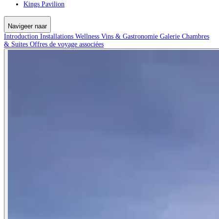
Kings Pavilion
Navigeer naar
Introduction
Installations
Wellness
Vins & Gastronomie
Galerie
Chambres
& Suites
Offres de voyage associées