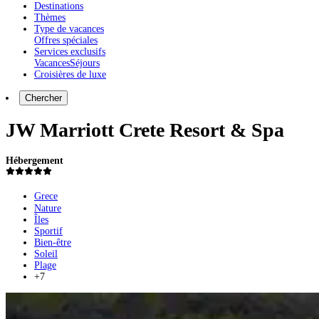
Destinations
Thèmes
Type de vacances
Offres spéciales
Services exclusifs
Vacances
Séjours
Croisières de luxe
Chercher
JW Marriott Crete Resort & Spa
Hébergement
Grece
Nature
Îles
Sportif
Bien-être
Soleil
Plage
+7