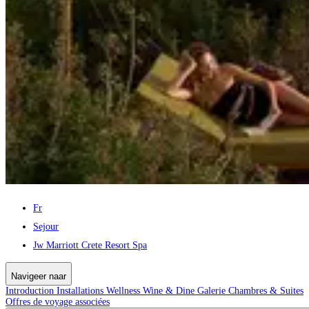
Fr
Sejour
Jw Marriott Crete Resort Spa
Navigeer naar
Introduction
Installations
Wellness
Wine & Dine
Galerie
Chambres & Suites
Offres de voyage associées