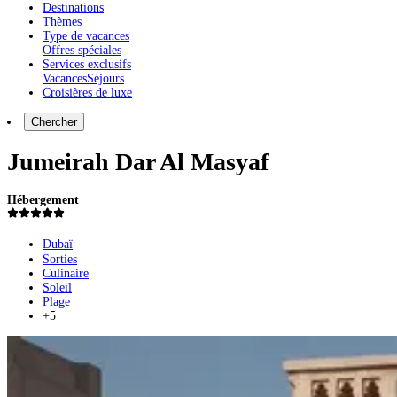
Destinations
Thèmes
Type de vacances
Offres spéciales
Services exclusifs
Vacances
Séjours
Croisières de luxe
Chercher
Jumeirah Dar Al Masyaf
Hébergement
Dubaï
Sorties
Culinaire
Soleil
Plage
+5