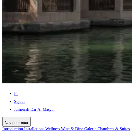
Fr
Sejour
Jumeirah Dar Al Masyaf
Navigeer naar
Introduction
Installations
Wellness
Wine & Dine
Galerie
Chambres & Suites