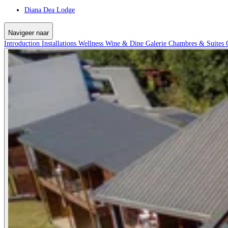
Diana Dea Lodge
Navigeer naar
Introduction
Installations
Wellness
Wine & Dine
Galerie
Chambres & Suites