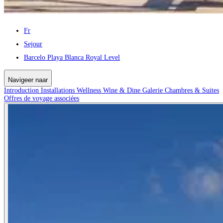
Fr
Sejour
Barcelo Playa Blanca Royal Level
Navigeer naar
Introduction
Installations
Wellness
Wine & Dine
Galerie
Chambres & Suites
Offres de voyage associées