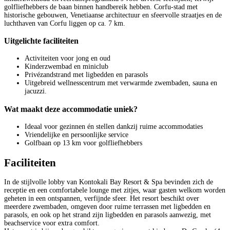
golfliefhebbers de baan binnen handbereik hebben. Corfu-stad met
historische gebouwen, Venetiaanse architectuur en sfeervolle straatjes en de
luchthaven van Corfu liggen op ca. 7 km.
Uitgelichte faciliteiten
Activiteiten voor jong en oud
Kinderzwembad en miniclub
Privézandstrand met ligbedden en parasols
Uitgebreid wellnesscentrum met verwarmde zwembaden, sauna en
jacuzzi.
Wat maakt deze accommodatie uniek?
Ideaal voor gezinnen én stellen dankzij ruime accommodaties
Vriendelijke en persoonlijke service
Golfbaan op 13 km voor golfliefhebbers
Faciliteiten
In de stijlvolle lobby van Kontokali Bay Resort & Spa bevinden zich de
receptie en een comfortabele lounge met zitjes, waar gasten welkom worden
geheten in een ontspannen, verfijnde sfeer. Het resort beschikt over
meerdere zwembaden, omgeven door ruime terrassen met ligbedden en
parasols, en ook op het strand zijn ligbedden en parasols aanwezig, met
beachservice voor extra comfort.