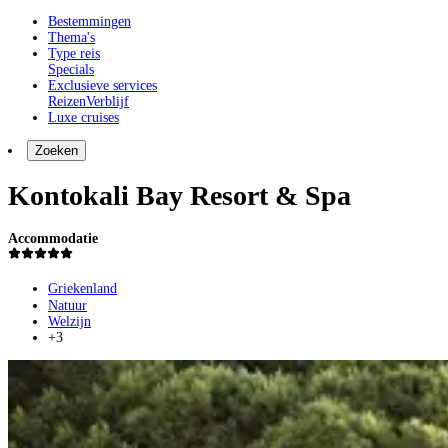
Bestemmingen
Thema's
Type reis
Specials
Exclusieve services
Reizen
Verblijf
Luxe cruises
Zoeken
Kontokali Bay Resort & Spa
Accommodatie
Griekenland
Natuur
Welzijn
+3