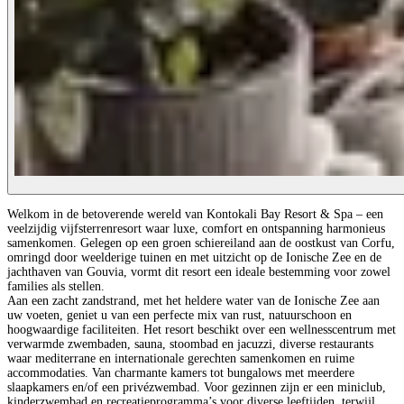
Welkom in de betoverende wereld van Kontokali Bay Resort & Spa – een
veelzijdig vijfsterrenresort waar luxe, comfort en ontspanning harmonieus
samenkomen. Gelegen op een groen schiereiland aan de oostkust van Corfu,
omringd door weelderige tuinen en met uitzicht op de Ionische Zee en de
jachthaven van Gouvia, vormt dit resort een ideale bestemming voor zowel
families als stellen.
Aan een zacht zandstrand, met het heldere water van de Ionische Zee aan
uw voeten, geniet u van een perfecte mix van rust, natuurschoon en
hoogwaardige faciliteiten. Het resort beschikt over een wellnesscentrum met
verwarmde zwembaden, sauna, stoombad en jacuzzi, diverse restaurants
waar mediterrane en internationale gerechten samenkomen en ruime
accommodaties. Van charmante kamers tot bungalows met meerdere
slaapkamers en/of een privézwembad. Voor gezinnen zijn er een miniclub,
kinderzwembad en recreatieprogramma’s voor diverse leeftijden, terwijl