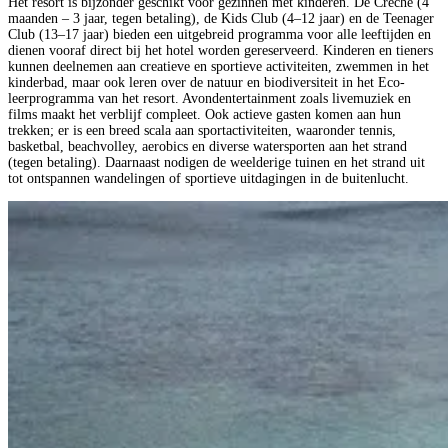
Het resort is bijzonder geschikt voor gezinnen met kinderen. De Creche (4
maanden – 3 jaar, tegen betaling), de Kids Club (4–12 jaar) en de Teenager
Club (13–17 jaar) bieden een uitgebreid programma voor alle leeftijden en
dienen vooraf direct bij het hotel worden gereserveerd. Kinderen en tieners
kunnen deelnemen aan creatieve en sportieve activiteiten, zwemmen in het
kinderbad, maar ook leren over de natuur en biodiversiteit in het Eco-
leerprogramma van het resort. Avondentertainment zoals livemuziek en
films maakt het verblijf compleet. Ook actieve gasten komen aan hun
trekken; er is een breed scala aan sportactiviteiten, waaronder tennis,
basketbal, beachvolley, aerobics en diverse watersporten aan het strand
(tegen betaling). Daarnaast nodigen de weelderige tuinen en het strand uit
tot ontspannen wandelingen of sportieve uitdagingen in de buitenlucht.