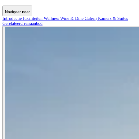
Navigeer naar
Introductie
Faciliteiten
Wellness
Wine & Dine
Galerij
Kamers & Suites
Gerelateerd reisaanbod