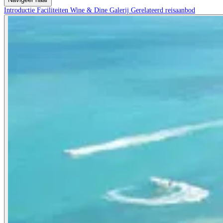
Introductie
Faciliteiten
Wine & Dine
Galerij
Gerelateerd reisaanbod