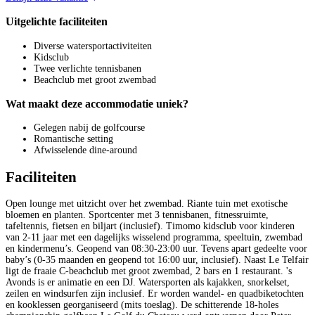
Uitgelichte faciliteiten
Diverse watersportactiviteiten
Kidsclub
Twee verlichte tennisbanen
Beachclub met groot zwembad
Wat maakt deze accommodatie uniek?
Gelegen nabij de golfcourse
Romantische setting
Afwisselende dine-around
Faciliteiten
Open lounge met uitzicht over het zwembad. Riante tuin met exotische
bloemen en planten. Sportcenter met 3 tennisbanen, fitnessruimte,
tafeltennis, fietsen en biljart (inclusief). Timomo kidsclub voor kinderen
van 2-11 jaar met een dagelijks wisselend programma, speeltuin, zwembad
en kindermenu’s. Geopend van 08:30-23:00 uur. Tevens apart ge­deel­te voor
baby’s (0-35 maanden en geopend tot 16:00 uur, inclusief). Naast Le Telfair
ligt de fraaie C-beachclub met groot zwembad, 2 bars en 1 restaurant. 's
Avonds is er animatie en een DJ. Watersporten als kajakken, snorkelset,
zeilen en windsurfen zijn inclusief. Er worden wandel- en quadbiketochten
en kooklessen georganiseerd (mits toeslag). De schitterende 18-holes