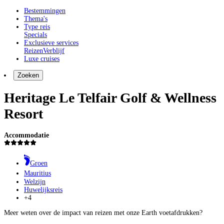
Bestemmingen
Thema's
Type reis
Specials
Exclusieve services
Reizen
Verblijf
Luxe cruises
Zoeken
Heritage Le Telfair Golf & Wellness
Resort
Accommodatie
Groen
Mauritius
Welzijn
Huwelijksreis
+4
Meer weten over de impact van reizen met onze Earth voetafdrukken?