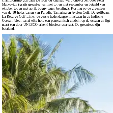
championship golfbaan Le Golf du Chateau werd ontworpen door Peter
Matkovich (gratis greenfee van mei tot en met september en betaald van
oktober tot en met april; buggy tegen betaling). Korting op de greenfees
van de 18-holes banen van Paradis, Tamarina en Avalon Golf. De golfbaan,
La Réserve Golf Links, de eerste hedendaagse linksbaan in de Indische
Oceaan, biedt vanaf elke hole een panoramisch uitzicht op de oceaan en ligt
naast een door UNESCO erkend biosfeerreservaat. De greenfees zijn
betalend.