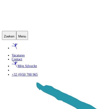
Zoeken
Menu
Vacatures
Contact
Mijn SilverJet
+32 (0)50 700 965