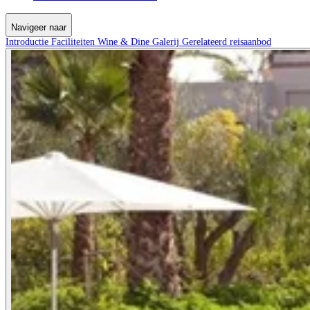
Navigeer naar
Introductie
Faciliteiten
Wine & Dine
Galerij
Gerelateerd reisaanbod