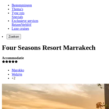
Bestemmingen
Thema's
Type reis
Specials
Exclusieve services
Reizen
Verblijf
Luxe cruises
Zoeken
Four Seasons Resort Marrakech
Accommodatie
Marokko
Welzijn
+2