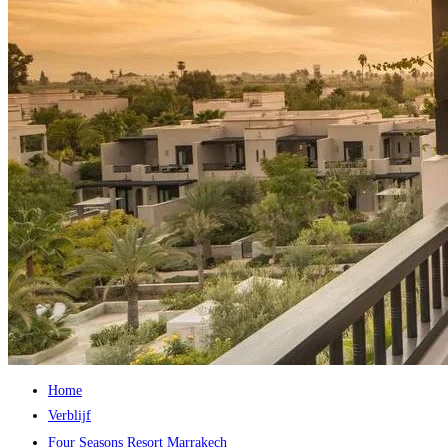
Home
Verblijf
Four Seasons Resort Marrakech