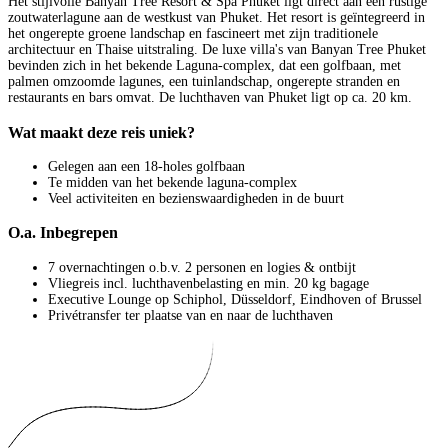
Het stijlvolle Banyan Tree Resort & Spa Phuket ligt direct aan een rustige
zoutwaterlagune aan de westkust van Phuket. Het resort is geïntegreerd in
het ongerepte groene landschap en fascineert met zijn traditionele
architectuur en Thaise uitstraling. De luxe villa's van Banyan Tree Phuket
bevinden zich in het bekende Laguna-complex, dat een golfbaan, met
palmen omzoomde lagunes, een tuinlandschap, ongerepte stranden en
restaurants en bars omvat. De luchthaven van Phuket ligt op ca. 20 km.
Wat maakt deze reis uniek?
Gelegen aan een 18-holes golfbaan
Te midden van het bekende laguna-complex
Veel activiteiten en bezienswaardigheden in de buurt
O.a. Inbegrepen
7 overnachtingen o.b.v. 2 personen en logies & ontbijt
Vliegreis incl. luchthavenbelasting en min. 20 kg bagage
Executive Lounge op Schiphol, Düsseldorf, Eindhoven of Brussel
Privétransfer ter plaatse van en naar de luchthaven