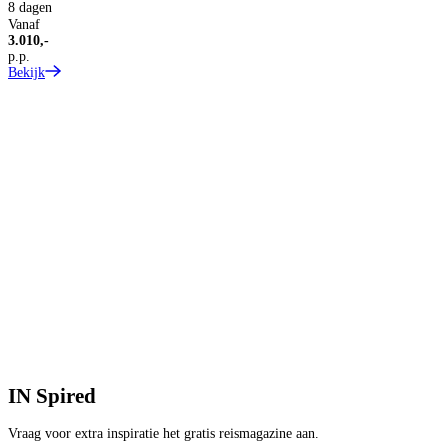
8 dagen
V
Vanaf
4
3.010,-
p
p.p.
B
Bekijk
IN
Spired
Vraag voor extra inspiratie het gratis reismagazine aan.