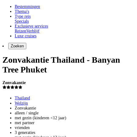
Bestemmingen
Thema's
Type reis
Specials
Exclusieve services
Reizen
Verblijf
Luxe cruises
Zoeken
Zonvakantie Thailand - Banyan
Tree Phuket
Zonvakantie
Thailand
Welzijn
Zonvakantie
alleen / single
met gezin (kinderen <12 jaar)
met partner
vrienden
3 generaties