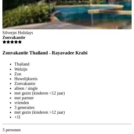
Silverjet Holidays
S
Zonvakantie
Z
Zonvakantie Thailand - Rayavadee Krabi
Z
Thailand
Welzijn
Zon
Huwelijksreis
Zonvakantie
alleen / single
met gezin (kinderen <12 jaar)
met partner
vrienden
3 generaties
met gezin (kinderen >12 jaar)
+11
3
3 personen
8