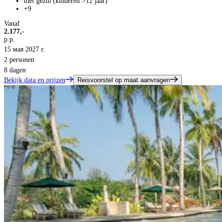
met gezin (kinderen >12 jaar)
+9
Vanaf
2.177,-
p.p.
15 мая 2027 г.
2 personen
8 dagen
Bekijk data en prijzen
Reisvoorstel op maat aanvragen