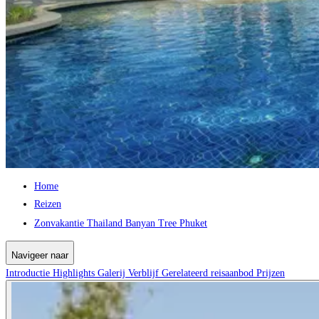
Home
Reizen
Zonvakantie Thailand Banyan Tree Phuket
Navigeer naar
Introductie
Highlights
Galerij
Verblijf
Gerelateerd reisaanbod
Prijzen