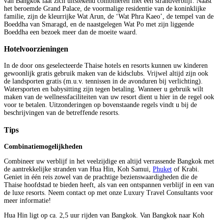
van Bangkok laat zich uitstekend combineren met een strandverblijf. Naast
het beroemde Grand Palace, de voormalige residentie van de koninklijke
familie, zijn de kleurrijke Wat Arun, de ‘Wat Phra Kaeo’, de tempel van de
Boeddha van Smaragd, en de naastgelegen Wat Po met zijn liggende
Boeddha een bezoek meer dan de moeite waard.
Hotelvoorzieningen
In de door ons geselecteerde Thaise hotels en resorts kunnen uw kinderen
gewoonlijk gratis gebruik maken van de kidsclubs. Vrijwel altijd zijn ook
de landsporten gratis (m.u.v. tennissen in de avonduren bij verlichting).
Watersporten en babysitting zijn tegen betaling. Wanneer u gebruik wilt
maken van de wellnessfaciliteiten van uw resort dient u hier in de regel ook
voor te betalen. Uitzonderingen op bovenstaande regels vindt u bij de
beschrijvingen van de betreffende resorts.
Tips
Combinatiemogelijkheden
Combineer uw verblijf in het veelzijdige en altijd verrassende Bangkok met
de aantrekkelijke stranden van Hua Hin, Koh Samui,
Phuket
of Krabi.
Geniet in één reis zowel van de prachtige bezienswaardigheden die de
Thaise hoofdstad te bieden heeft, als van een ontspannen verblijf in een van
de luxe resorts. Neem contact op met onze Luxury Travel Consultants voor
meer informatie!
Hua Hin ligt op ca. 2,5 uur rijden van Bangkok. Van Bangkok naar Koh