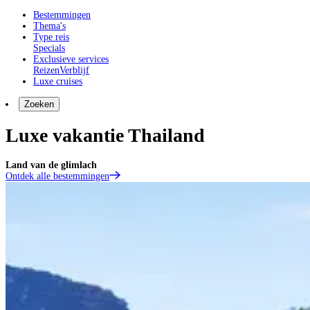
Bestemmingen
Thema's
Type reis
Specials
Exclusieve services
Reizen
Verblijf
Luxe cruises
Zoeken
Luxe vakantie Thailand
Land van de glimlach
Ontdek alle bestemmingen