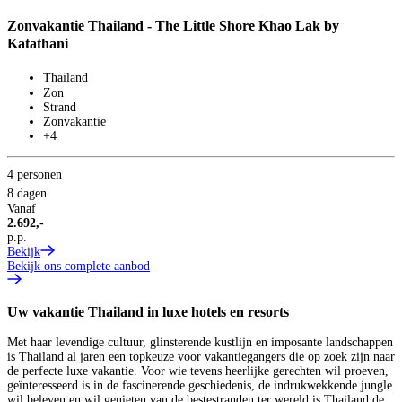
Zonvakantie Thailand - The Little Shore Khao Lak by
Katathani
3
8
Thailand
V
3
Zon
p
Strand
B
Zonvakantie
+4
4 personen
8 dagen
Vanaf
2.692,-
p.p.
Bekijk
Bekijk ons complete aanbod
Uw vakantie Thailand in luxe hotels en resorts
Met haar levendige cultuur, glinsterende kustlijn en imposante landschappen
is Thailand al jaren een topkeuze voor vakantiegangers die op zoek zijn naar
de perfecte luxe vakantie. Voor wie tevens heerlijke gerechten wil proeven,
geïnteresseerd is in de fascinerende geschiedenis, de indrukwekkende jungle
wil beleven en wil genieten van de bestestranden ter wereld is Thailand de