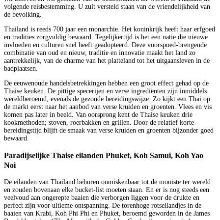
volgende reisbestemming. U zult versteld staan van de vriendelijkheid van
de bevolking.
Thailand is reeds 700 jaar een monarchie. Het koninkrijk heeft haar erfgoed
en tradities zorgvuldig bewaard. Tegelijkertijd is het een natie die nieuwe
invloeden en culturen snel heeft geadopteerd. Deze voorspoed-brengende
combinatie van oud en nieuw, traditie en innovatie maakt het land zo
aantrekkelijk, van de charme van het platteland tot het uitgaansleven in de
badplaatsen.
De eeuwenoude handelsbetrekkingen hebben een groot effect gehad op de
Thaise keuken. De pittige specerijen en verse ingrediënten zijn inmiddels
wereldberoemd, evenals de gezonde bereidingswijze. Zo kijkt een Thai op
de markt eerst naar het aanbod van verse kruiden en groenten. Vlees en vis
komen pas later in beeld. Van oorsprong kent de Thaise keuken drie
kookmethoden; stoven, roerbakken en grillen. Door de relatief korte
bereidingstijd blijft de smaak van verse kruiden en groenten bijzonder goed
bewaard.
Paradijselijke Thaise eilanden Phuket, Koh Samui, Koh Yao
Noi
De eilanden van Thailand behoren onmiskenbaar tot de mooiste ter wereld
en zouden bovenaan elke bucket-list moeten staan. En er is nog steeds een
veelvoud aan ongerepte baaien die verborgen liggen voor de drukte en
perfect zijn voor ultieme ontspanning. De torenhoge rotseilandjes in de
baaien van Krabi, Koh Phi Phi en Phuket, beroemd geworden in de James