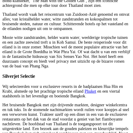
Bond-klassieker, ‘The Man with the Golden Gun’, zijn een iconische
achtergrond die men op elke tour door Thailand moet zien.
Thailand wordt vaak het reiscentrum van Zuidoost-Azië genoemd en omvat
alles; van kristalhelder water, witte zandstranden en kokospalmen tot
bruisende steden, natuur en cultuur. Schitterende hotels op het vasteland en
de eilanden nodigen uit om te ontspannen.
Mooie witte zandstranden, helder warm water; weelderige tropische tuinen
en een zachte zeewind treft u in Koh Samui. De beste reisperiode voor dit
eiland is in onze zomer. Misschien wel de meest populaire attractie van het
eiland is de Grote Boeddha in Wat Phra Yai. Of wat dacht u van een verblijf
in de fantastische hideaway van Six Senses Yao Noi. Het hotel heeft een
duurzaam concept en biedt veel privacy met uitzicht op de bizarre rotsen
van de baai van Phang Nga.
Silverjet Selectie
Wij selecteerden voor u exclusieve resorts in de badplaatsen Hua Hin en
Krabi, alsmede op het prachtige tropische eiland
Phuket
en een viertal
stadshotels in het levendige en boeiende Bangkok.
Het bruisende Bangkok met zijn drijvende markten, designer winkelcentra
en tuk tuks. In de stomende nachtmarkten wordt ruilen voor koopjes al snel
een verworven kunst. Trakteer uzelf op een diner in een van de exclusieve
restaurants op het dak van de stad voordat u geniet van het flamboyante
nachtleven. De hoofdstad van Thailand is de toegangspoort tot dit
uitgestrekte land. Een bezoek aan de gouden paleizen en kleurrijke tempels