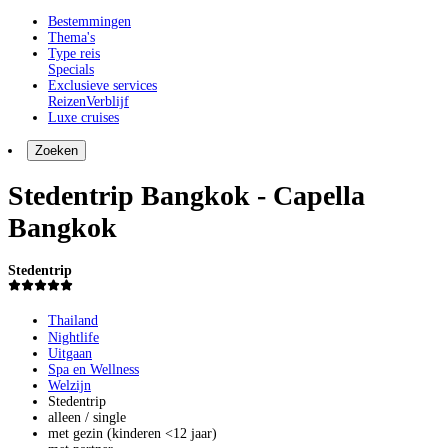
Bestemmingen
Thema's
Type reis
Specials
Exclusieve services
Reizen
Verblijf
Luxe cruises
Zoeken
Stedentrip Bangkok - Capella
Bangkok
Stedentrip
Thailand
Nightlife
Uitgaan
Spa en Wellness
Welzijn
Stedentrip
alleen / single
met gezin (kinderen <12 jaar)