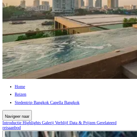
Home
Reizen
Stedentrip Bangkok Capella Bangkok
Navigeer naar
Introductie
Highlights
Galerij
Verblijf
Data & Prijzen
Gerelateerd
reisaanbod