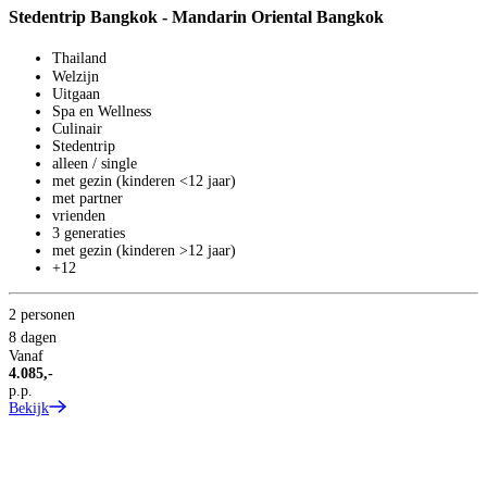
Stedentrip Bangkok - Mandarin Oriental Bangkok
Thailand
Welzijn
Uitgaan
Spa en Wellness
Culinair
Stedentrip
alleen / single
met gezin (kinderen <12 jaar)
met partner
vrienden
S
3 generaties
S
met gezin (kinderen >12 jaar)
+12
S
2 personen
8 dagen
Vanaf
4.085,-
p.p.
Bekijk