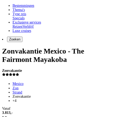
Bestemmingen
Thema's
Type reis
Specials
Exclusieve services
Reizen
Verblijf
Luxe cruises
Zoeken
Zonvakantie Mexico - The
Fairmont Mayakoba
Zonvakantie
Mexico
Zon
Strand
Zonvakantie
+4
Vanaf
3.813,-
p.p.