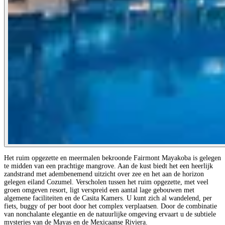
Het ruim opgezette en meermalen bekroonde Fairmont Mayakoba is gelegen
te midden van een prachtige mangrove. Aan de kust biedt het een heerlijk
zandstrand met adembenemend uitzicht over zee en het aan de horizon
gelegen eiland Cozumel. Verscholen tussen het ruim opgezette, met veel
groen omgeven resort, ligt verspreid een aantal lage gebouwen met
algemene faciliteiten en de Casita Kamers. U kunt zich al wandelend, per
fiets, buggy of per boot door het complex verplaatsen. Door de combinatie
van nonchalante elegantie en de natuurlijke omgeving ervaart u de subtiele
mysteries van de Mayas en de Mexicaanse Riviera.