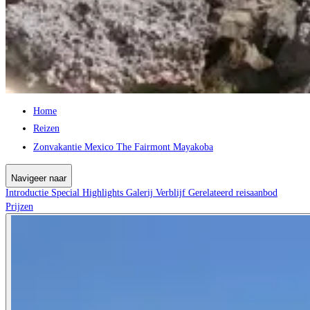
Home
Reizen
Zonvakantie Mexico The Fairmont Mayakoba
Navigeer naar
Introductie
Special
Highlights
Galerij
Verblijf
Gerelateerd reisaanbod
Prijzen