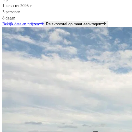
1 верасня 2026 г.
3 personen
8 dagen
Bekijk data en prijzen
Reisvoorstel op maat aanvragen