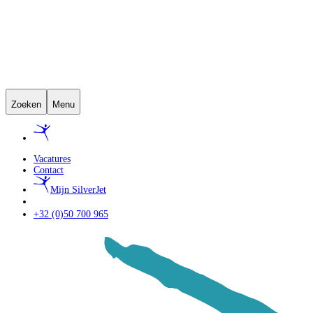
Zoeken
Menu
Vacatures
Contact
Mijn SilverJet
+32 (0)50 700 965