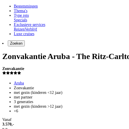
Bestemmingen
Thema's
Type reis
Specials
Exclusieve services
Reizen
Verblijf
Luxe cruises
Zoeken
Zonvakantie Aruba - The Ritz-Carl
Zonvakantie
Aruba
Zonvakantie
met gezin (kinderen <12 jaar)
met partner
3 generaties
met gezin (kinderen >12 jaar)
+6
Vanaf
3.570,-
p.p.