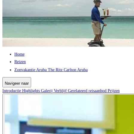
Home
Reizen
Zonvakantie Aruba The Ritz Carlton Aruba
Navigeer naar
Introductie
Highlights
Galerij
Verblijf
Gerelateerd reisaanbod
Prijzen