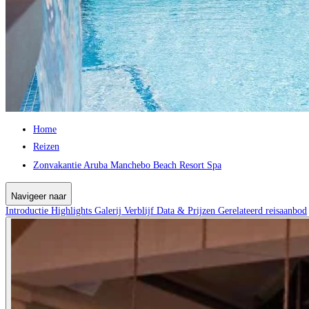
Home
Reizen
Zonvakantie Aruba Manchebo Beach Resort Spa
Navigeer naar
Introductie
Highlights
Galerij
Verblijf
Data & Prijzen
Gerelateerd reisaanbod