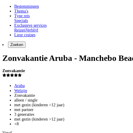
Bestemmingen
Thema's
Type reis
Specials
Exclusieve services
Reizen
Verblijf
Luxe cruises
Zoeken
Zonvakantie Aruba - Manchebo Bea
Zonvakantie
Aruba
Welzijn
Zonvakantie
alleen / single
met gezin (kinderen <12 jaar)
met partner
3 generaties
met gezin (kinderen >12 jaar)
+8
Vanaf