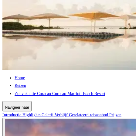
Home
Reizen
Zonvakantie Curacao Curacao Marriott Beach Resort
Navigeer naar
Introductie
Highlights
Galerij
Verblijf
Gerelateerd reisaanbod
Prijzen