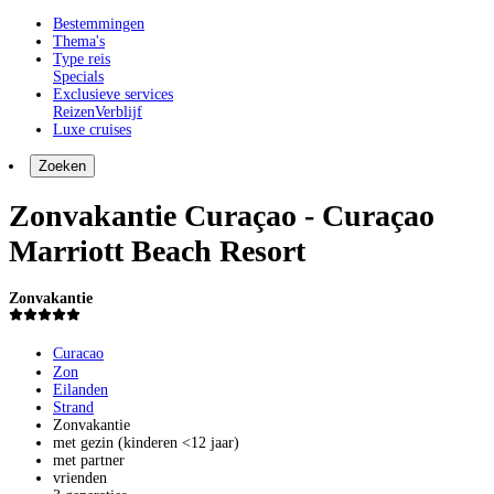
Bestemmingen
Thema's
Type reis
Specials
Exclusieve services
Reizen
Verblijf
Luxe cruises
Zoeken
Zonvakantie Curaçao - Curaçao
Marriott Beach Resort
Zonvakantie
Curacao
Zon
Eilanden
Strand
Zonvakantie
met gezin (kinderen <12 jaar)
met partner
vrienden