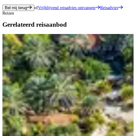
Bel mij terug
of
Vrijblijvend reisadvies ontvangen
Reisadvies
Reizen
Gerelateerd reisaanbod