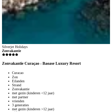
2
8
V
1
p
B
Silverjet Holidays
Zonvakantie
Zonvakantie Curaçao - Baoase Luxury Resort
Curacao
Zon
Eilanden
Strand
Zonvakantie
met gezin (kinderen <12 jaar)
met partner
vrienden
3 generaties
met gezin (kinderen >12 jaar)