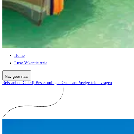
Home
Luxe Vakantie Azie
Navigeer naar
Reisaanbod
Galerij
Bestemmingen
Ons team
Veelgestelde vragen