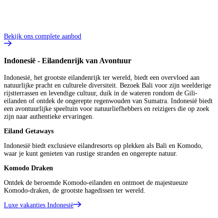
1
p
V
B
Bekijk ons complete aanbod
Indonesië - Eilandenrijk van Avontuur
Indonesië, het grootste eilandenrijk ter wereld, biedt een overvloed aan
natuurlijke pracht en culturele diversiteit. Bezoek Bali voor zijn weelderige
rijstterrassen en levendige cultuur, duik in de wateren rondom de Gili-
eilanden of ontdek de ongerepte regenwouden van Sumatra. Indonesië biedt
een avontuurlijke speeltuin voor natuurliefhebbers en reizigers die op zoek
zijn naar authentieke ervaringen.
Eiland Getaways
Indonesië biedt exclusieve eilandresorts op plekken als Bali en Komodo,
waar je kunt genieten van rustige stranden en ongerepte natuur.
Komodo Draken
Ontdek de beroemde Komodo-eilanden en ontmoet de majestueuze
Komodo-draken, de grootste hagedissen ter wereld.
Luxe vakanties Indonesië