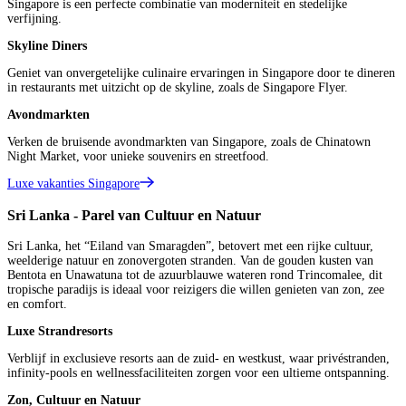
Singapore is een perfecte combinatie van moderniteit en stedelijke
verfijning.
Skyline Diners
Geniet van onvergetelijke culinaire ervaringen in Singapore door te dineren
in restaurants met uitzicht op de skyline, zoals de Singapore Flyer.
Avondmarkten
Verken de bruisende avondmarkten van Singapore, zoals de Chinatown
Night Market, voor unieke souvenirs en streetfood.
Luxe vakanties Singapore
Sri Lanka - Parel van Cultuur en Natuur
Sri Lanka, het “Eiland van Smaragden”, betovert met een rijke cultuur,
weelderige natuur en zonovergoten stranden. Van de gouden kusten van
Bentota en Unawatuna tot de azuurblauwe wateren rond Trincomalee, dit
tropische paradijs is ideaal voor reizigers die willen genieten van zon, zee
en comfort.
Luxe Strandresorts
Verblijf in exclusieve resorts aan de zuid- en westkust, waar privéstranden,
infinity-pools en wellnessfaciliteiten zorgen voor een ultieme ontspanning.
Zon, Cultuur en Natuur