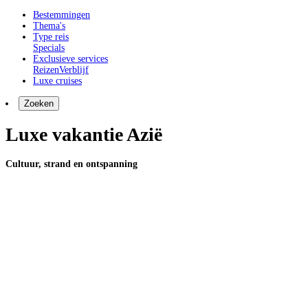
Bestemmingen
Thema's
Type reis
Specials
Exclusieve services
Reizen
Verblijf
Luxe cruises
Zoeken
Luxe vakantie Azië
Cultuur, strand en ontspanning