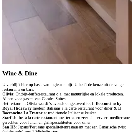
Wine & Dine
U verblijft hier op basis van logies/ontbijt. U heeft de keuze uit de volgende
restaurants en bars.
Olivia
: Ontbijt-buffetrestaurant o.a. met natuurlijke en lokale producten.
Alleen voor gasten van Corales Suites.
Het restaurant Olivia wordt 's avonds omgetoverd tot
Il Bocconcino by
Royal Hideaway
:modern Italiaans à la carte restaurant voor diner &
Il
Bocconcino La Trattoria
: traditionele Italiaanse keuken.
Starfish
: het à la carte restaurant met terras en zeezicht serveert mediterrane
gerechten voor lunch en grillspecialiteiten voor diner.
San Hô
: Japans/Peruaans specialiteitenrestaurant met een Canarische twist
(adults only) met 1 Michelin-ster.