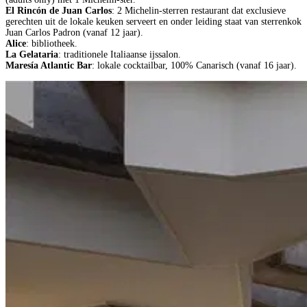
El Rincón de Juan Carlos
: 2 Michelin-sterren restaurant dat exclusieve
gerechten uit de lokale keuken serveert en onder leiding staat van sterrenkok
Juan Carlos Padron (vanaf 12 jaar).
Alice
: bibliotheek.
La Gelataria
: traditionele Italiaanse ijssalon.
Maresía Atlantic Bar
: lokale cocktailbar, 100% Canarisch (vanaf 16 jaar).