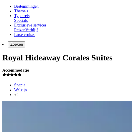
Bestemmingen
Thema's
Type reis
Specials
Exclusieve services
Reizen
Verblijf
Luxe cruises
Zoeken
Royal Hideaway Corales Suites
Accommodatie
Spanje
Welzijn
+2