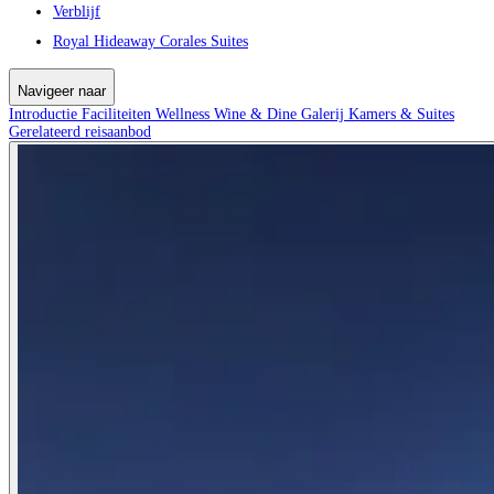
Verblijf
Royal Hideaway Corales Suites
Navigeer naar
Introductie
Faciliteiten
Wellness
Wine & Dine
Galerij
Kamers & Suites
Gerelateerd reisaanbod