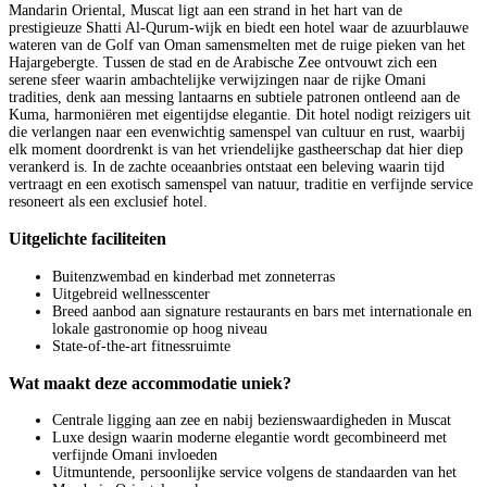
Mandarin Oriental, Muscat ligt aan een strand in het hart van de
prestigieuze Shatti Al-Qurum-wijk en biedt een hotel waar de azuurblauwe
wateren van de Golf van Oman samensmelten met de ruige pieken van het
Hajargebergte. Tussen de stad en de Arabische Zee ontvouwt zich een
serene sfeer waarin ambachtelijke verwijzingen naar de rijke Omani
tradities, denk aan messing lantaarns en subtiele patronen ontleend aan de
Kuma, harmoniëren met eigentijdse elegantie. Dit hotel nodigt reizigers uit
die verlangen naar een evenwichtig samenspel van cultuur en rust, waarbij
elk moment doordrenkt is van het vriendelijke gastheerschap dat hier diep
verankerd is. In de zachte oceaanbries ontstaat een beleving waarin tijd
vertraagt en een exotisch samenspel van natuur, traditie en verfijnde service
resoneert als een exclusief hotel.
Uitgelichte faciliteiten
Buitenzwembad en kinderbad met zonneterras
Uitgebreid wellnesscenter
Breed aanbod aan signature restaurants en bars met internationale en
lokale gastronomie op hoog niveau
State-of-the-art fitnessruimte
Wat maakt deze accommodatie uniek?
Centrale ligging aan zee en nabij bezienswaardigheden in Muscat
Luxe design waarin moderne elegantie wordt gecombineerd met
verfijnde Omani invloeden
Uitmuntende, persoonlijke service volgens de standaarden van het