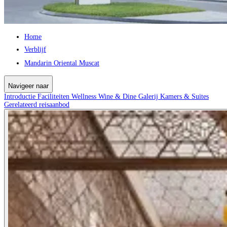
Home
Verblijf
Mandarin Oriental Muscat
Navigeer naar
Introductie
Faciliteiten
Wellness
Wine & Dine
Galerij
Kamers & Suites
Gerelateerd reisaanbod