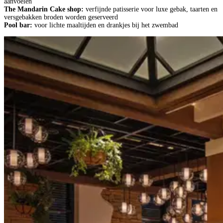
aanvoelen
The Mandarin Cake shop:
verfijnde patisserie voor luxe gebak, taarten en
versgebakken broden worden geserveerd
Pool bar:
voor lichte maaltijden en drankjes bij het zwembad