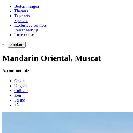
Bestemmingen
Thema's
Type reis
Specials
Exclusieve services
Reizen
Verblijf
Luxe cruises
Zoeken
Mandarin Oriental, Muscat
Accommodatie
Oman
Uitgaan
Culinair
Zon
Strand
+5