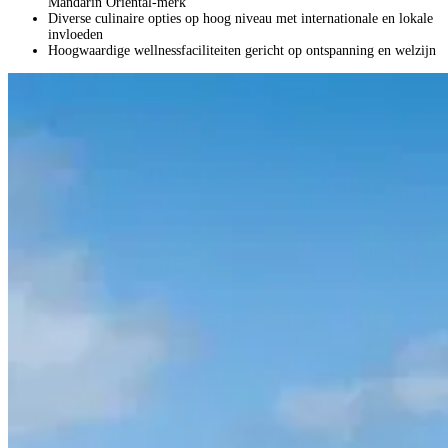
Mandarin Oriental-merk
Diverse culinaire opties op hoog niveau met internationale en lokale
invloeden
Hoogwaardige wellnessfaciliteiten gericht op ontspanning en welzijn