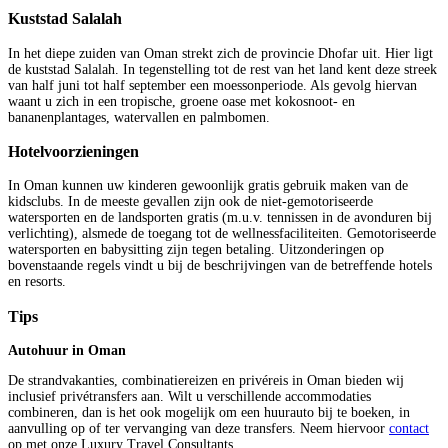
Kuststad Salalah
In het diepe zuiden van Oman strekt zich de provincie Dhofar uit. Hier ligt
de kuststad Salalah. In tegenstelling tot de rest van het land kent deze streek
van half juni tot half september een moessonperiode. Als gevolg hiervan
waant u zich in een tropische, groene oase met kokosnoot- en
bananenplantages, watervallen en palmbomen.
Hotelvoorzieningen
In Oman kunnen uw kinderen gewoonlijk gratis gebruik maken van de
kidsclubs. In de meeste gevallen zijn ook de niet-gemotoriseerde
watersporten en de landsporten gratis (m.u.v. tennissen in de avonduren bij
verlichting), alsmede de toegang tot de wellnessfaciliteiten. Gemotoriseerde
watersporten en babysitting zijn tegen betaling. Uitzonderingen op
bovenstaande regels vindt u bij de beschrijvingen van de betreffende hotels
en resorts.
Tips
Autohuur in Oman
De strandvakanties, combinatiereizen en privéreis in Oman bieden wij
inclusief privétransfers aan. Wilt u verschillende accommodaties
combineren, dan is het ook mogelijk om een huurauto bij te boeken, in
aanvulling op of ter vervanging van deze transfers. Neem hiervoor
contact
op met onze Luxury Travel Consultants.