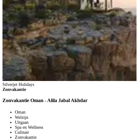
Silverjet Holidays
S
Zonvakantie
Z
Zonvakantie Oman - Alila Jabal Akhdar
Z
Oman
Welzijn
Uitgaan
Spa en Wellness
Culinair
Zonvakantie