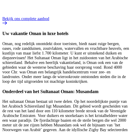
Bekijk ons complete aanbod
Uw vakantie Oman in luxe hotels
Oman, nog redelijk onontdekt door toeristen, biedt naast ruige bergen,
oases, rode zandduinen, zoutvlakten, watervallen en vruchtbare heuvels, een
kustlijn van maar liefst 1.700 kilometer. U kunt er uitstekend duiken en
diepzeevissen! Het Sultanaat Oman ligt in het zuidoosten van het Arabische
schiereiland. Behalve een heerlijk vakantieland, is Oman ook een van de
gebieden waar de westerse beschaving haar oorsprong vond. Rond 4000
voor Chr. was Oman een belangrijk handelscentrum voor zee- en
landroutes. Onder meer langs de wierookroute ontstonden steden die in de
loop der tijd uitgroeiden tot machtige koninkrijken.
Onderdeel van het Sultanaat Oman: Musandam
Het sultanaat Oman bestaat uit twee delen. Op het noordelijkste puntje van
het Arabisch Schiereiland ligt Musandam. Dit gebied wordt gescheiden van
de rest van het land door een 110 kilometer brede strook van de Verenigde
Arabische Emiraten. Voor duikers en snorkelaars is het kristalheldere water
een waar paradijs. De fjordachtige baaien en de steile bergen die wel 2000
meter uit de zee rijzen hebben Musandam ook wel de bijnaam van ‘het
Noorwegen van Arabië’ gegeven. Aan de idyllische Zighy Bay selecteerden