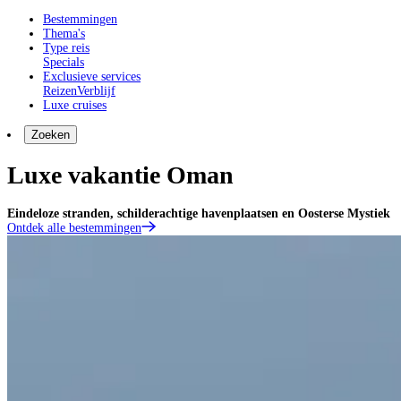
Bestemmingen
Thema's
Type reis
Specials
Exclusieve services
Reizen
Verblijf
Luxe cruises
Zoeken
Luxe vakantie Oman
Eindeloze stranden, schilderachtige havenplaatsen en Oosterse Mystiek
Ontdek alle bestemmingen