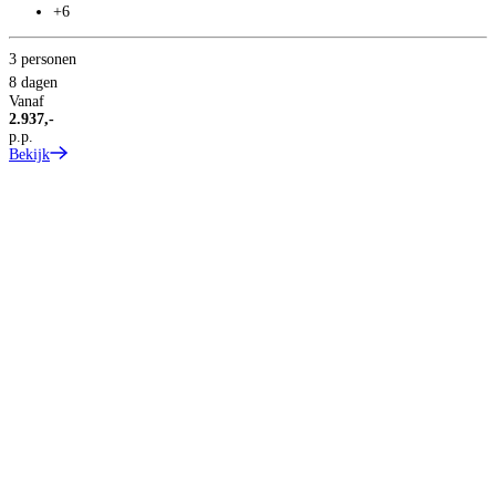
+6
3 personen
8 dagen
Vanaf
3
2.937,-
8
p.p.
Bekijk
V
1
p
B