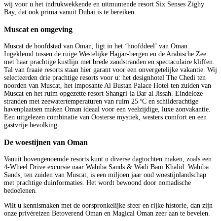
wij voor u het indrukwekkende en uitmuntende resort Six Senses Zighy
Bay, dat ook prima vanuit Dubai is te bereiken.
Muscat en omgeving
Muscat de hoofdstad van Oman, ligt in het ‘hoofddeel’ van Oman.
Ingeklemd tussen de ruige Westelijke Hajjar-bergen en de Arabische Zee
met haar prachtige kustlijn met brede zandstranden en spectaculaire kliffen.
Tal van fraaie resorts staan hier garant voor een onvergetelijke vakantie. Wij
selecteerden drie prachtige resorts voor u: het designhotel The Chedi ten
noorden van Muscat, het imposante Al Bustan Palace Hotel ten zuiden van
Muscat en het ruim opgezette resort Shangri-la Bar al Jissah. Eindeloze
stranden met zeewatertemperaturen van ruim 25 ºC en schilderachtige
havenplaatsen maken Oman ideaal voor een veelzijdige, luxe zonvakantie.
Een uitgelezen combinatie van Oosterse mystiek, westers comfort en een
gastvrije bevolking.
De woestijnen van Oman
Vanuit bovengenoemde resorts kunt u diverse dagtochten maken, zoals een
4-Wheel Drive excursie naar Wahiba Sands & Wadi Bani Khalid. Wahiba
Sands, ten zuiden van Muscat, is een miljoen jaar oud woestijnlandschap
met prachtige duinformaties. Het wordt bewoond door nomadische
bedoeïenen.
Wilt u kennismaken met de oorspronkelijke sfeer en rijke historie, dan zijn
onze privéreizen Betoverend Oman en Magical Oman zeer aan te bevelen.