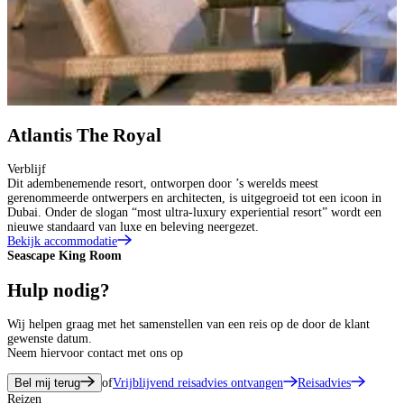
Atlantis The Royal
Verblijf
Dit adembenemende resort, ontworpen door ’s werelds meest
gerenommeerde ontwerpers en architecten, is uitgegroeid tot een icoon in
Dubai. Onder de slogan “most ultra-luxury experiential resort” wordt een
nieuwe standaard van luxe en beleving neergezet.
Bekijk accommodatie
Seascape King Room
P
Hulp nodig?
Wij helpen graag met het samenstellen van een reis op de door de klant
gewenste datum.
Neem hiervoor contact met ons op
Bel mij terug
of
Vrijblijvend reisadvies ontvangen
Reisadvies
Reizen