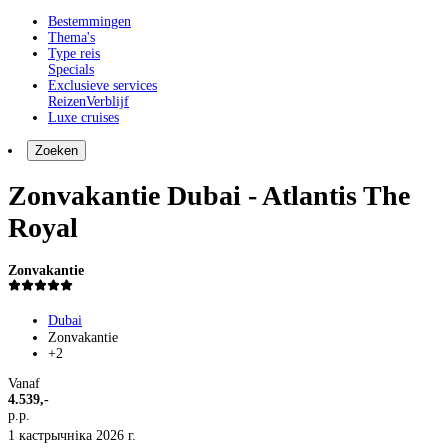
Bestemmingen
Thema's
Type reis
Specials
Exclusieve services
Reizen
Verblijf
Luxe cruises
Zoeken
Zonvakantie Dubai - Atlantis The
Royal
Zonvakantie
Dubai
Zonvakantie
+2
Vanaf
4.539,-
p.p.
1 кастрычніка 2026 г.