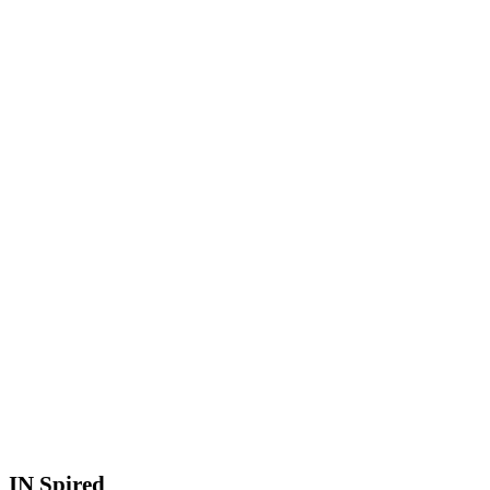
IN
Spired