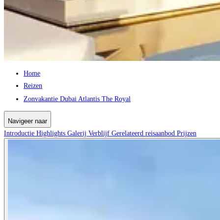
Home
Reizen
Zonvakantie Dubai Atlantis The Royal
Navigeer naar
Introductie
Highlights
Galerij
Verblijf
Gerelateerd reisaanbod
Prijzen