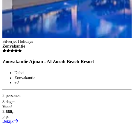
Silverjet Holidays
S
Zonvakantie
Z
Zonvakantie Ajman - Al Zorah Beach Resort
Z
Dubai
Zonvakantie
+2
2 personen
2
8 dagen
8
Vanaf
V
2.660,-
3
p.p.
p
Bekijk
B