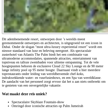
Dit adembenemende resort, ontworpen door ’s werelds meest
gerenommeerde ontwerpers en architecten, is uitgegroeid tot een icoon in
Dubai. Onder de slogan “most ultra-luxury experiential resort” wordt een
nieuwe standaard van luxe en beleving neergezet. Als spectaculair
zusterhotel van Atlantis The Palm biedt het een combinatie van
ultramoderne accommodaties, spannende attracties, entertainment van
topniveau en talloze zwembaden voor ultieme ontspanning. Tot de vele
hoogtepunten behoren de exclusieve Cloud 22 Sky Lounge en de 90 meter
lange infinity pool op 95 meter hoogte. Daarnaast vindt u hier meerdere
toprestaurants onder leiding van wereldberoemde chef-koks,
indrukwekkende water- en vuurfusieshows, en een Spa van wereldklasse.
De aandacht van het personeel zorgt ervoor dat het u aan niets ontbreekt om
te genieten van een onvergetelijke vakantie.
Wat maakt deze reis uniek?
Spectaculaire Skyblaze Fountain-show
Omringd door iconische attracties op Palm Jumeirah