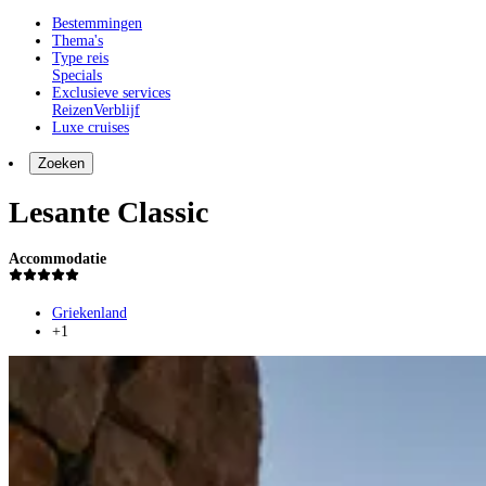
Bestemmingen
Thema's
Type reis
Specials
Exclusieve services
Reizen
Verblijf
Luxe cruises
Zoeken
Lesante Classic
Accommodatie
Griekenland
+1