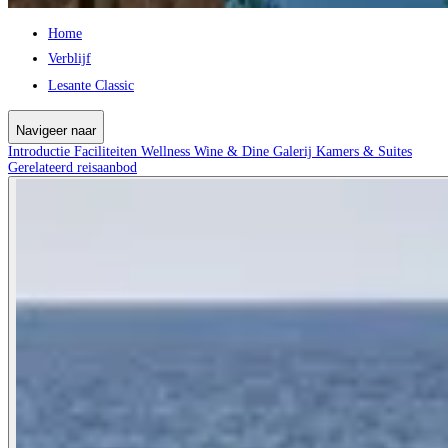
Home
Verblijf
Lesante Classic
Navigeer naar
Introductie
Faciliteiten
Wellness
Wine & Dine
Galerij
Kamers & Suites
Gerelateerd reisaanbod