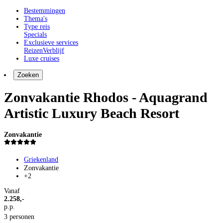
Bestemmingen
Thema's
Type reis
Specials
Exclusieve services
Reizen
Verblijf
Luxe cruises
Zoeken
Zonvakantie Rhodos - Aquagrand
Artistic Luxury Beach Resort
Zonvakantie
Griekenland
Zonvakantie
+2
Vanaf
2.258,-
p.p.
3 personen