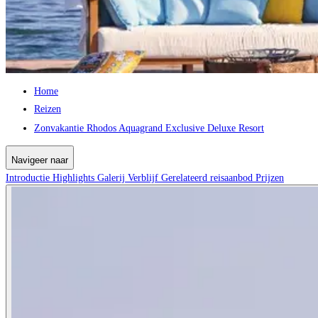
Home
Reizen
Zonvakantie Rhodos Aquagrand Exclusive Deluxe Resort
Navigeer naar
Introductie
Highlights
Galerij
Verblijf
Gerelateerd reisaanbod
Prijzen