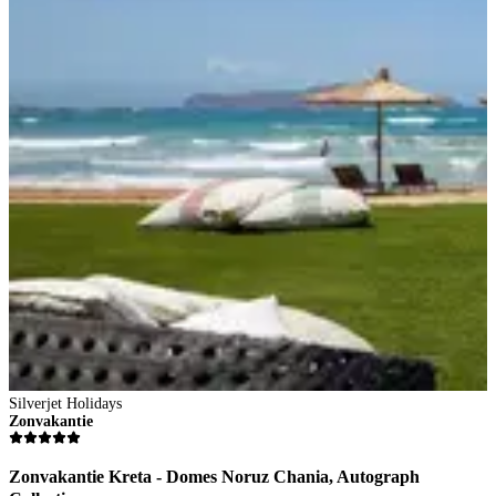
Silverjet Holidays
S
Zonvakantie
Z
Zonvakantie Kreta - Domes Noruz Chania, Autograph
Z