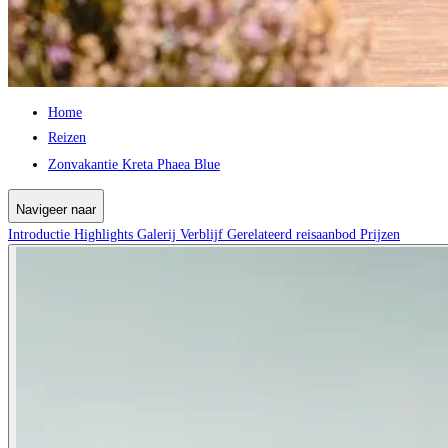
Home
Reizen
Zonvakantie Kreta Phaea Blue
Navigeer naar
Introductie
Highlights
Galerij
Verblijf
Gerelateerd reisaanbod
Prijzen