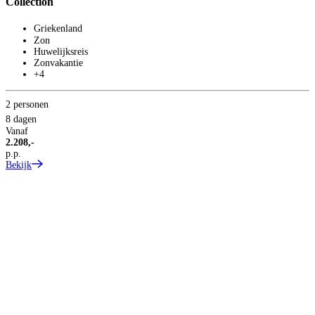
Collection
Griekenland
Zon
Huwelijksreis
Zonvakantie
+4
2 personen
8 dagen
Vanaf
2.208,-
p.p.
2
Bekijk
8
V
1
p
B