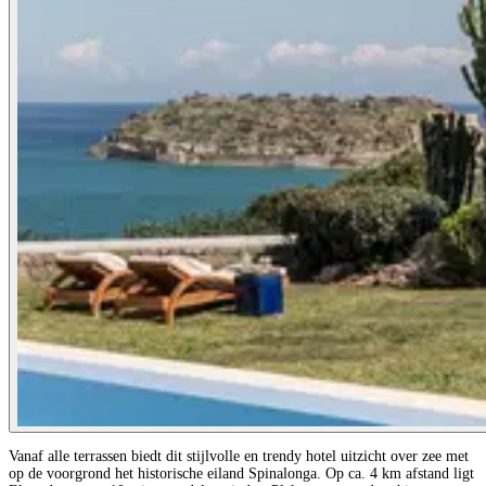
Vanaf alle terrassen biedt dit stijlvolle en trendy hotel uitzicht over zee met
op de voorgrond het historische eiland Spinalonga. Op ca. 4 km afstand ligt