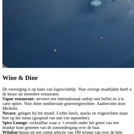
Wine & Dine
De verzorging is op basis van logies/ontbijt. Voor overige maaltijden heeft u
de keuze uit meerdere restaurants.
Vapor restaurant:
serveert een internationaal ontbijt met buffet en à la
carte opties. Voor diner mediterrane gourmetgerechten. Aanbevolen door
Michelin.
Nevara:
gelegen bij het strand. Lichte lunch, snacks en visgerechten staan
hier op het menu (geopend van mei t/m september).
Spice Lounge:
cocktailbar waar u ’s avonds onder het genot van een
drankje kunt genieten van de zonsondergang over de baai.
Wijnbar:
keuze uit een ruime selectie van 180 wijnen van over de hele