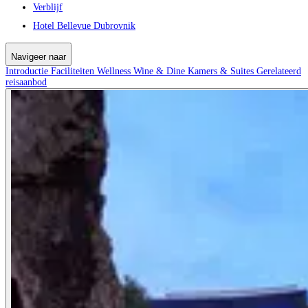
Verblijf
Hotel Bellevue Dubrovnik
Navigeer naar
Introductie
Faciliteiten
Wellness
Wine & Dine
Kamers & Suites
Gerelateerd
reisaanbod