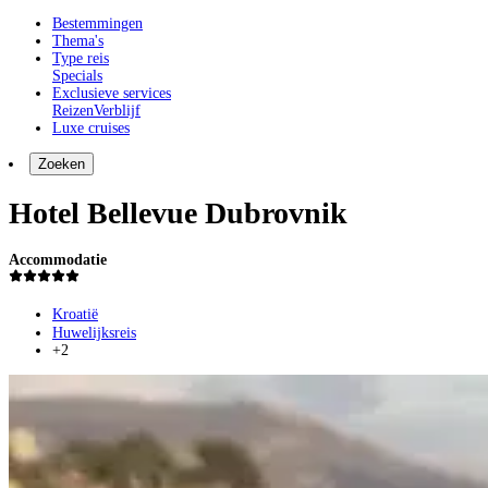
Bestemmingen
Thema's
Type reis
Specials
Exclusieve services
Reizen
Verblijf
Luxe cruises
Zoeken
Hotel Bellevue Dubrovnik
Accommodatie
Kroatië
Huwelijksreis
+2