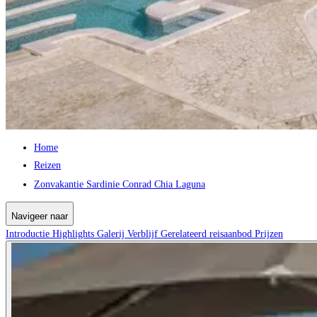
Home
Reizen
Zonvakantie Sardinie Conrad Chia Laguna
Navigeer naar
Introductie
Highlights
Galerij
Verblijf
Gerelateerd reisaanbod
Prijzen