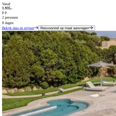
Vanaf
1.935,-
p.p.
2 personen
8 dagen
Bekijk data en prijzen
Reisvoorstel op maat aanvragen