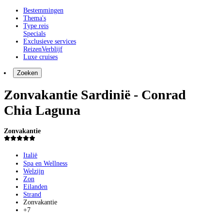
Bestemmingen
Thema's
Type reis
Specials
Exclusieve services
Reizen
Verblijf
Luxe cruises
Zoeken
Zonvakantie Sardinië - Conrad
Chia Laguna
Zonvakantie
Italië
Spa en Wellness
Welzijn
Zon
Eilanden
Strand
Zonvakantie
+7