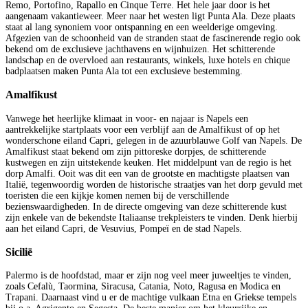
Remo, Portofino, Rapallo en Cinque Terre. Het hele jaar door is het
aangenaam vakantieweer. Meer naar het westen ligt Punta Ala. Deze plaats
staat al lang synoniem voor ontspanning en een weelderige omgeving.
Afgezien van de schoonheid van de stranden staat de fascinerende regio ook
bekend om de exclusieve jachthavens en wijnhuizen. Het schitterende
landschap en de overvloed aan restaurants, winkels, luxe hotels en chique
badplaatsen maken Punta Ala tot een exclusieve bestemming.
Amalfikust
Vanwege het heerlijke klimaat in voor- en najaar is Napels een
aantrekkelijke startplaats voor een verblijf aan de Amalfikust of op het
wonderschone eiland Capri, gelegen in de azuurblauwe Golf van Napels. De
Amalfikust staat bekend om zijn pittoreske dorpjes, de schitterende
kustwegen en zijn uitstekende keuken. Het middelpunt van de regio is het
dorp Amalfi. Ooit was dit een van de grootste en machtigste plaatsen van
Italië, tegenwoordig worden de historische straatjes van het dorp gevuld met
toeristen die een kijkje komen nemen bij de verschillende
bezienswaardigheden. In de directe omgeving van deze schitterende kust
zijn enkele van de bekendste Italiaanse trekpleisters te vinden. Denk hierbij
aan het eiland Capri, de Vesuvius, Pompeï en de stad Napels.
Sicilië
Palermo is de hoofdstad, maar er zijn nog veel meer juweeltjes te vinden,
zoals Cefalù, Taormina, Siracusa, Catania, Noto, Ragusa en Modica en
Trapani. Daarnaast vind u er de machtige vulkaan Etna en Griekse tempels