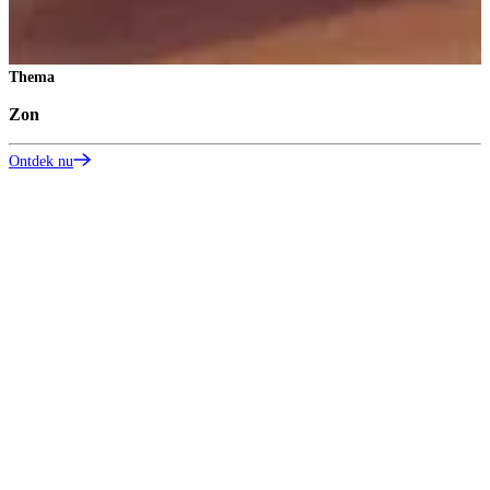
Thema
Zon
Z
Ontdek nu
S
O