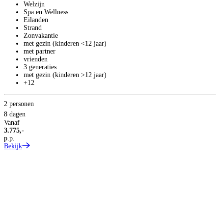
Welzijn
8
Spa en Wellness
V
Eilanden
3
Strand
p
Zonvakantie
B
met gezin (kinderen <12 jaar)
met partner
vrienden
3 generaties
met gezin (kinderen >12 jaar)
+12
2 personen
8 dagen
Vanaf
3.775,-
p.p.
Bekijk