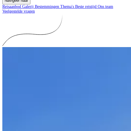
Navigeer naar
Reisaanbod
Galerij
Bestemmingen
Thema's
Beste reistijd
Ons team
Veelgestelde vragen