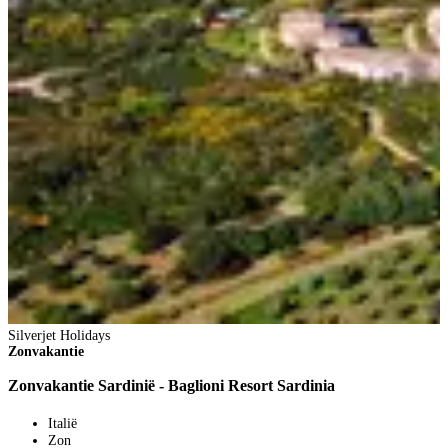
S
Z
Z
Silverjet Holidays
Zonvakantie
Zonvakantie Sardinië - Baglioni Resort Sardinia
Italië
Zon
2