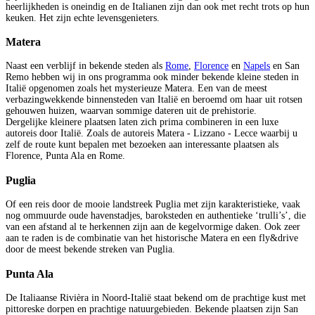
heerlijkheden is oneindig en de Italianen zijn dan ook met recht trots op hun
keuken. Het zijn echte levensgenieters.
Matera
Naast een verblijf in bekende steden als
Rome
,
Florence
en
Napels
en San
Remo hebben wij in ons programma ook minder bekende kleine steden in
Italië opgenomen zoals het mysterieuze Matera. Een van de meest
verbazingwekkende binnensteden van Italië en beroemd om haar uit rotsen
gehouwen huizen, waarvan sommige dateren uit de prehistorie.
Dergelijke kleinere plaatsen laten zich prima combineren in een luxe
autoreis door Italië. Zoals de autoreis Matera - Lizzano - Lecce waarbij u
zelf de route kunt bepalen met bezoeken aan interessante plaatsen als
Florence, Punta Ala en Rome.
Puglia
Of een reis door de mooie landstreek Puglia met zijn karakteristieke, vaak
nog ommuurde oude havenstadjes, baroksteden en authentieke ‘trulli’s’, die
van een afstand al te herkennen zijn aan de kegelvormige daken. Ook zeer
aan te raden is de combinatie van het historische Matera en een fly&drive
door de meest bekende streken van Puglia.
Punta Ala
De Italiaanse Rivièra in Noord-Italië staat bekend om de prachtige kust met
pittoreske dorpen en prachtige natuurgebieden. Bekende plaatsen zijn San