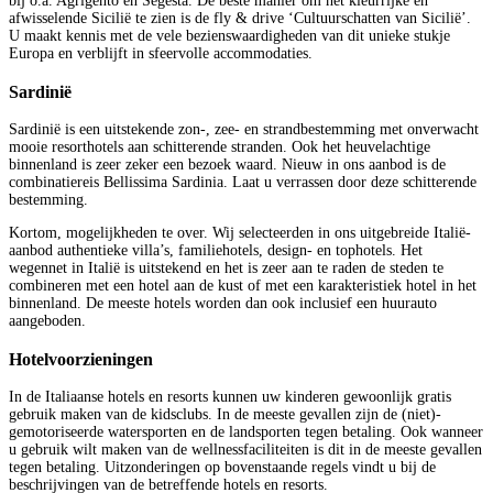
bij o.a. Agrigento en Segesta. De beste manier om het kleurrijke en
afwisselende Sicilië te zien is de fly & drive ‘Cultuurschatten van Sicilië’.
U maakt kennis met de vele bezienswaardigheden van dit unieke stukje
Europa en verblijft in sfeervolle accommodaties.
Sardinië
Sardinië is een uitstekende zon-, zee- en strandbestemming met onverwacht
mooie resorthotels aan schitterende stranden. Ook het heuvelachtige
binnenland is zeer zeker een bezoek waard. Nieuw in ons aanbod is de
combinatiereis Bellissima Sardinia. Laat u verrassen door deze schitterende
bestemming.
Kortom, mogelijkheden te over. Wij selecteerden in ons uitgebreide Italië-
aanbod authentieke villa’s, familiehotels, design- en tophotels. Het
wegennet in Italië is uitstekend en het is zeer aan te raden de steden te
combineren met een hotel aan de kust of met een karakteristiek hotel in het
binnenland. De meeste hotels worden dan ook inclusief een huurauto
aangeboden.
Hotelvoorzieningen
In de Italiaanse hotels en resorts kunnen uw kinderen gewoonlijk gratis
gebruik maken van de kidsclubs. In de meeste gevallen zijn de (niet)-
gemotoriseerde watersporten en de landsporten tegen betaling. Ook wanneer
u gebruik wilt maken van de wellnessfaciliteiten is dit in de meeste gevallen
tegen betaling. Uitzonderingen op bovenstaande regels vindt u bij de
beschrijvingen van de betreffende hotels en resorts.