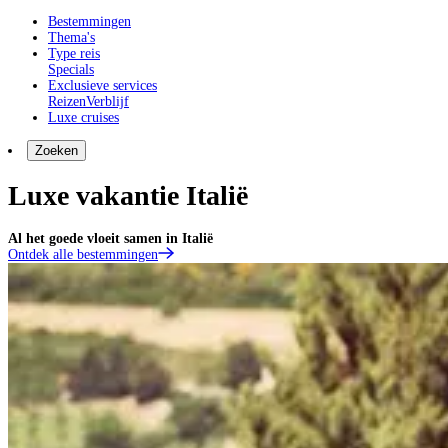
Bestemmingen
Thema's
Type reis
Specials
Exclusieve services
Reizen
Verblijf
Luxe cruises
Zoeken
Luxe vakantie Italië
Al het goede vloeit samen in Italië
Ontdek alle bestemmingen