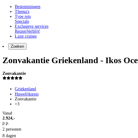
Bestemmingen
Thema's
Type reis
Specials
Exclusieve services
Reizen
Verblijf
Luxe cruises
Zoeken
Zonvakantie Griekenland - Ikos Oce
Zonvakantie
Griekenland
Huwelijksreis
Zonvakantie
+3
Vanaf
2.924,-
p.p.
2 personen
8 dagen