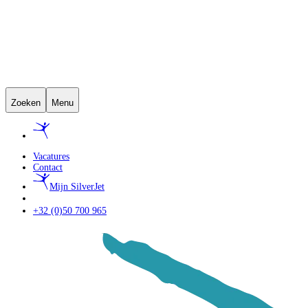
Zoeken
Menu
Vacatures
Contact
Mijn SilverJet
+32 (0)50 700 965