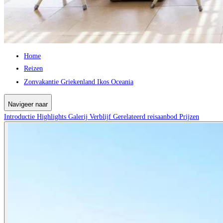
Home
Reizen
Zonvakantie Griekenland Ikos Oceania
Navigeer naar
Introductie
Highlights
Galerij
Verblijf
Gerelateerd reisaanbod
Prijzen