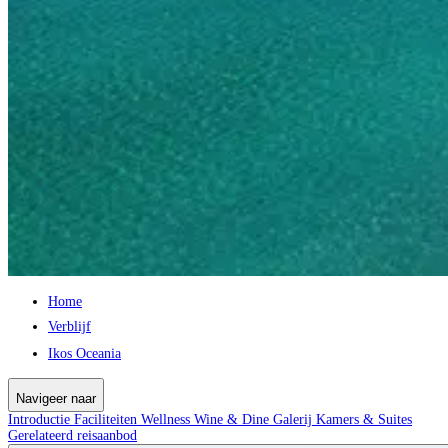
Home
Verblijf
Ikos Oceania
Navigeer naar
Introductie
Faciliteiten
Wellness
Wine & Dine
Galerij
Kamers & Suites
Gerelateerd reisaanbod