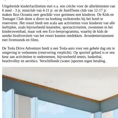
Uitgebreide kinderfaciliteiten met o.a. een crèche voor de allerkleinsten van
6 mnd - 3 jr, miniclub van 4-11 jr. en de Just4Teens club van 12-17 jr.
maken Ikos Oceania zeer geschikt voor gezinnen met kinderen. De Kids en
Teenager Club dient u direct na boeking rechtstreeks bij het hotel te
reserveren. Het resort biedt een scala aan activiteiten voor kinderen van alle
leeftijden, zoals bijvoorbeeld knutselen, sportactiviteiten, zwemmen in het
kinderzwembad, maar ook een Eco-leerprogramma, waarbij de kids de
unieke biodiversiteit van het resort kunnen ontdekken. Avondentertainment
met livemuziek en films.
De Tesla Drive Adventure biedt u een Tesla-auto voor een gehele dag om te
omgeving te verkennen (reservering verplicht). Op sportief gebied is er een
keur aan activiteiten te ondernemen, bijvoorbeeld tennis, basketbal,
beachvolley en aerobics. Verschillende (water-)sporten tegen betaling.