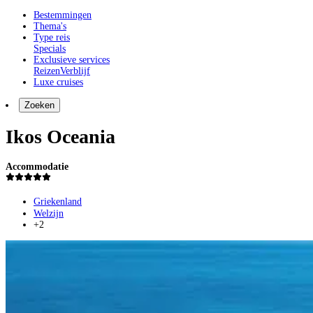
Bestemmingen
Thema's
Type reis
Specials
Exclusieve services
Reizen
Verblijf
Luxe cruises
Zoeken
Ikos Oceania
Accommodatie
Griekenland
Welzijn
+2