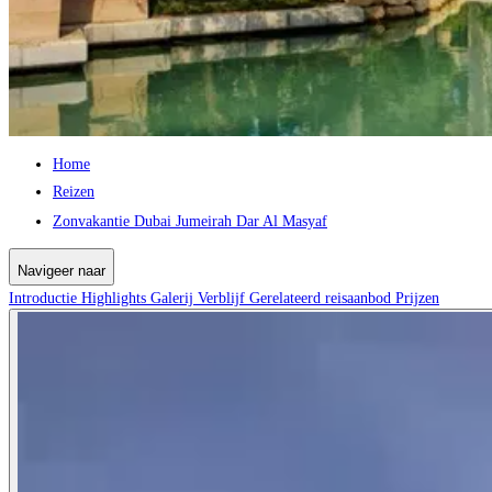
Home
Reizen
Zonvakantie Dubai Jumeirah Dar Al Masyaf
Navigeer naar
Introductie
Highlights
Galerij
Verblijf
Gerelateerd reisaanbod
Prijzen