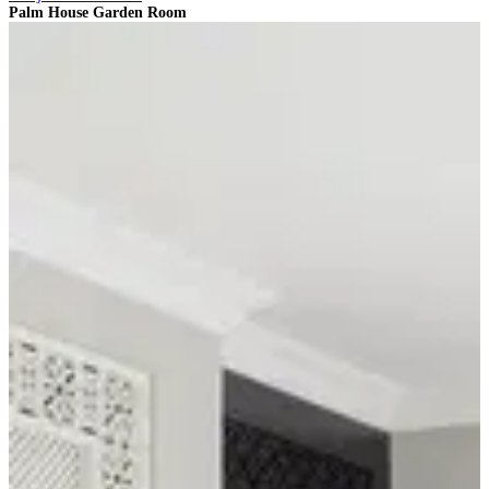
Palm House Garden Room
P