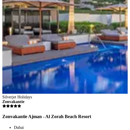
Silverjet Holidays
S
Zonvakantie
Z
Zonvakantie Ajman - Al Zorah Beach Resort
Z
Dubai