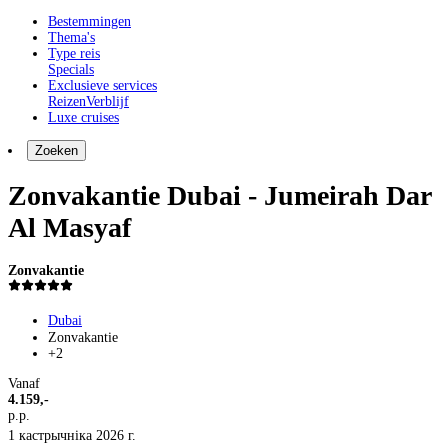
Bestemmingen
Thema's
Type reis
Specials
Exclusieve services
Reizen
Verblijf
Luxe cruises
Zoeken
Zonvakantie Dubai - Jumeirah Dar
Al Masyaf
Zonvakantie
Dubai
Zonvakantie
+2
Vanaf
4.159,-
p.p.
1 кастрычніка 2026 г.