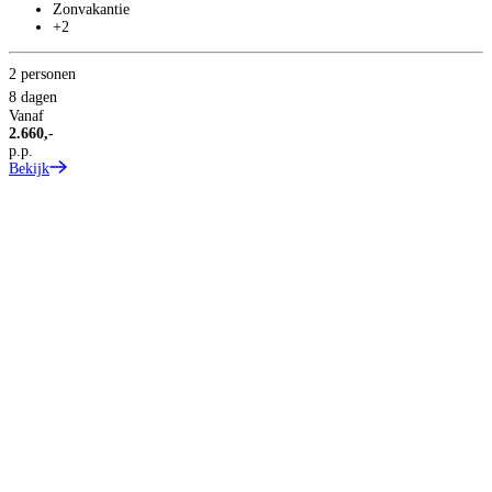
Zonvakantie
+2
2 personen
2
8 dagen
8
Vanaf
V
2.660,-
3
p.p.
p
Bekijk
B