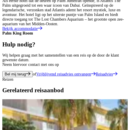
Als eerste hotel dat de deuren op Palm Jumeirah opende, is Atlantis The
Palm uitgegroeid tot een waar icoon van Dubai. Geïnspireerd op de
legendarische, verzonken stad Atlantis ademt het resort mystiek, luxe en
avontuur. Het hotel ligt op het uiterste puntje van Palm Island en biedt
directe toegang tot The Lost Chambers Aquarium – het grootste open zee-
aquarium van het Midden-Oosten.
Bekijk accommodatie
Palm King Room
P
Hulp nodig?
Wij helpen graag met het samenstellen van een reis op de door de klant
gewenste datum.
Neem hiervoor contact met ons op
Bel mij terug
of
Vrijblijvend reisadvies ontvangen
Reisadvies
Reizen
Gerelateerd reisaanbod