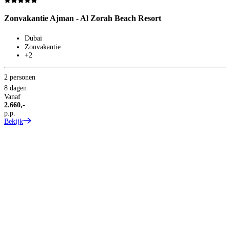
Zonvakantie Ajman - Al Zorah Beach Resort
Z
Dubai
Zonvakantie
+2
2 personen
2
8 dagen
8
Vanaf
V
2.660,-
3
p.p.
p
Bekijk
B