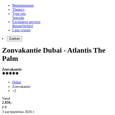
Bestemmingen
Thema's
Type reis
Specials
Exclusieve services
Reizen
Verblijf
Luxe cruises
Zoeken
Zonvakantie Dubai - Atlantis The
Palm
Zonvakantie
Dubai
Zonvakantie
+2
Vanaf
2.859,-
p.p.
3 кастрычніка 2026 г.