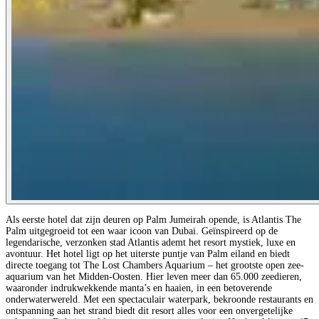
Als eerste hotel dat zijn deuren op Palm Jumeirah opende, is Atlantis The
Palm uitgegroeid tot een waar icoon van Dubai. Geïnspireerd op de
legendarische, verzonken stad Atlantis ademt het resort mystiek, luxe en
avontuur. Het hotel ligt op het uiterste puntje van Palm eiland en biedt
directe toegang tot The Lost Chambers Aquarium – het grootste open zee-
aquarium van het Midden-Oosten. Hier leven meer dan 65.000 zeedieren,
waaronder indrukwekkende manta’s en haaien, in een betoverende
onderwaterwereld. Met een spectaculair waterpark, bekroonde restaurants en
ontspanning aan het strand biedt dit resort alles voor een onvergetelijke