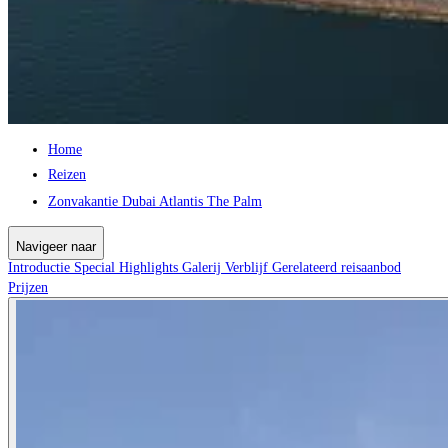
Home
Reizen
Zonvakantie Dubai Atlantis The Palm
Navigeer naar
Introductie
Special
Highlights
Galerij
Verblijf
Gerelateerd reisaanbod
Prijzen