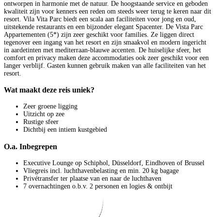
ontworpen in harmonie met de natuur. De hoogstaande service en geboden
kwaliteit zijn voor kenners een reden om steeds weer terug te keren naar dit
resort. Vila Vita Parc biedt een scala aan faciliteiten voor jong en oud,
uitstekende restaurants en een bijzonder elegant Spacenter. De Vista Parc
Appartementen (5*) zijn zeer geschikt voor families. Ze liggen direct
tegenover een ingang van het resort en zijn smaakvol en modern ingericht
in aardetinten met mediterraan-blauwe accenten. De huiselijke sfeer, het
comfort en privacy maken deze accommodaties ook zeer geschikt voor een
langer verblijf. Gasten kunnen gebruik maken van alle faciliteiten van het
resort.
Wat maakt deze reis uniek?
Zeer groene ligging
Uitzicht op zee
Rustige sfeer
Dichtbij een intiem kustgebied
O.a. Inbegrepen
Executive Lounge op Schiphol, Düsseldorf, Eindhoven of Brussel
Vliegreis incl. luchthavenbelasting en min. 20 kg bagage
Privétransfer ter plaatse van en naar de luchthaven
7 overnachtingen o.b.v. 2 personen en logies & ontbijt