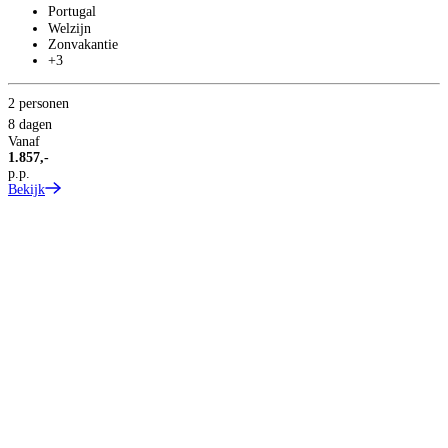
Portugal
Welzijn
Zonvakantie
+3
2 personen
8 dagen
Vanaf
1.857,-
p.p.
Bekijk
2
8
V
1
p
B