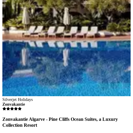
Silverjet Holidays
S
Zonvakantie
Z
Zonvakantie Algarve - Pine Cliffs Ocean Suites, a Luxury
Z
Collection Resort