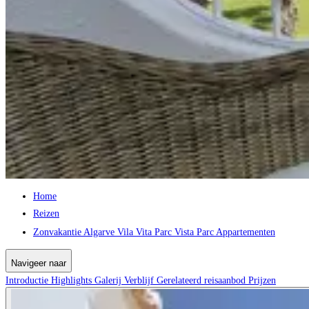
Home
Reizen
Zonvakantie Algarve Vila Vita Parc Vista Parc Appartementen
Navigeer naar
Introductie
Highlights
Galerij
Verblijf
Gerelateerd reisaanbod
Prijzen