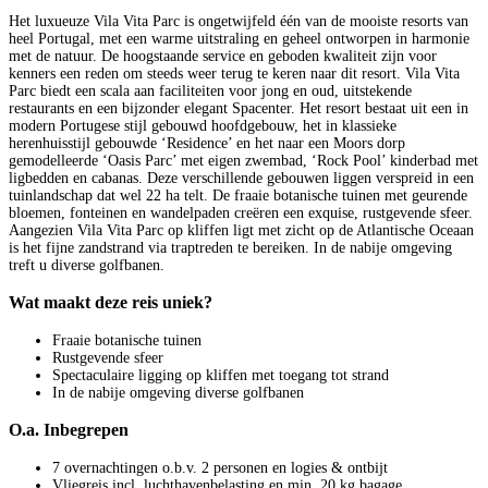
Het luxueuze Vila Vita Parc is ongetwijfeld één van de mooiste resorts van
heel Portugal, met een warme uitstraling en geheel ontworpen in harmonie
met de natuur. De hoogstaande service en geboden kwaliteit zijn voor
kenners een reden om steeds weer terug te keren naar dit resort. Vila Vita
Parc biedt een scala aan faciliteiten voor jong en oud, uitstekende
restaurants en een bijzonder elegant Spacenter. Het resort bestaat uit een in
modern Portugese stijl gebouwd hoofdgebouw, het in klassieke
herenhuisstijl gebouwde ‘Residence’ en het naar een Moors dorp
gemodelleerde ‘Oasis Parc’ met eigen zwembad, ‘Rock Pool’ kinderbad met
ligbedden en cabanas. Deze verschillende gebouwen liggen verspreid in een
tuinlandschap dat wel 22 ha telt. De fraaie botanische tuinen met geurende
bloemen, fonteinen en wandelpaden creëren een exquise, rustgevende sfeer.
Aangezien Vila Vita Parc op kliffen ligt met zicht op de Atlantische Oceaan
is het fijne zandstrand via traptreden te bereiken. In de nabije omgeving
treft u diverse golfbanen.
Wat maakt deze reis uniek?
Fraaie botanische tuinen
Rustgevende sfeer
Spectaculaire ligging op kliffen met toegang tot strand
In de nabije omgeving diverse golfbanen
O.a. Inbegrepen
7 overnachtingen o.b.v. 2 personen en logies & ontbijt
Vliegreis incl. luchthavenbelasting en min. 20 kg bagage