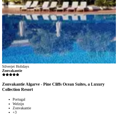
Silverjet Holidays
S
Zonvakantie
Z
Zonvakantie Algarve - Pine Cliffs Ocean Suites, a Luxury
Z
Collection Resort
Portugal
Welzijn
Zonvakantie
+3