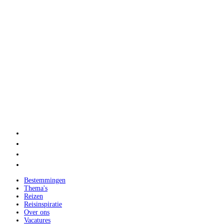
Bestemmingen
Thema's
Reizen
Reisinspiratie
Over ons
Vacatures