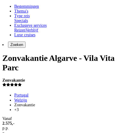
Bestemmingen
Thema's
Type reis
Specials
Exclusieve services
Reizen
Verblijf
Luxe cruises
Zoeken
Zonvakantie Algarve - Vila Vita
Parc
Zonvakantie
Portugal
Welzijn
Zonvakantie
+3
Vanaf
2.575,-
p.p.