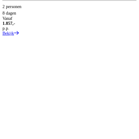
2 personen
8 dagen
Vanaf
1.857,-
p.p.
Bekijk
2
8
V
1
p
B