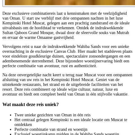
Deze exclusieve combinatiereis laat u kennismaken met de veelzijdigheid
van Oman. U start uw verblijf met drie ontspannen nachten in het luxe
Kempinski Hotel Muscat, gelegen aan een prachtig zandstrand en de ideale
uitvalsbasis om de hoofdstad te verkennen. Ontdek de indrukwekkende
Sultan Qaboos Grand Mosque, dwaal door de sfeervolle souks van Mutrah
en ervaar de warme Omaanse gastvrijheid.
Vervolgens reist u naar de indrukwekkende Wahiba Sands voor een unieke
overnachting in de exclusieve Canvas Club. Hier maakt het stadsleven plaats
voor eindeloze goudkleurige duinen, spectaculaire zonsondergangen en een
adembenemende sterrenhemel. Deze bijzondere woestijnervaring biedt een
perfecte combinatie van avontuur, rust en authenticiteit.
Na deze onvergetelijke nacht keert u terug naar Muscat voor een ontspannen
afsluiting van uw reis in het Kempinski Hotel Muscat. Geniet van de
uitstekende restaurants, het strand en de uitgebreide faciliteiten van het
resort. Deze reis combineert op ideale wijze cultuur, natuur, luxe en
avontuur en biedt een compleet beeld van Oman in één stijlvolle vakantie.
Wat maakt deze reis uniek?
Twee unieke gezichten van Oman in één reis
Het centraal gelegen Kempinski is een ideale locatie om Muscat te
ontdekken
Perfecte combinatie van strand en woestijn
Exclusief woestijnkamp midden in de Wahiba Sands woestijn