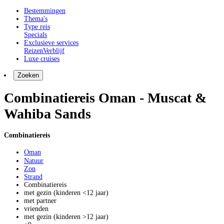
Bestemmingen
Thema's
Type reis
Specials
Exclusieve services
Reizen
Verblijf
Luxe cruises
Zoeken
Combinatiereis Oman - Muscat &
Wahiba Sands
Combinatiereis
Oman
Natuur
Zon
Strand
Combinatiereis
met gezin (kinderen <12 jaar)
met partner
vrienden
met gezin (kinderen >12 jaar)