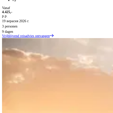
+9
Vanaf
4.425,-
p.p.
19 верасня 2026 г.
3 personen
9 dagen
Vrijblijvend reisadvies ontvangen