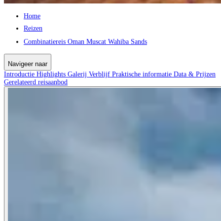
Home
Reizen
Combinatiereis Oman Muscat Wahiba Sands
Navigeer naar
Introductie
Highlights
Galerij
Verblijf
Praktische informatie
Data & Prijzen
Gerelateerd reisaanbod