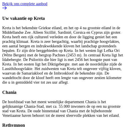
Bekijk ons complete aanbod
Uw vakantie op Kreta
Kreta is het bekendste Griekse eiland, en het op 4 na grootste eiland in de
Middellandse Zee. Alleen Sicillië, Sardinië, Corsica en Cyprus zijn groter.
Kreta heeft een rijk cultureel verleden en door de ligging geniet het een
prachtig klimaat. Kreta is zeer bergachtig, waarbij prachtige hoogvlaktes,
een aantal bergen en indrukwekkende kloven het landschap grotendeels
bepalen. Er zijn drie berggebieden op Kreta. In het westen ligt Lefka Ori
(Witte Bergen) met de bergtop Pachnes (2453 m). In centraal Kreta ligt het
Idabebergte. De Psiloritis die hier ligt is met 2456 het hoogste punt van
Kreta. In het oosten ligt het Diktigebergte. met aan de noordelijke zijde de
Lassithihoogvlakte. Het zuidwesten van Kreta telt ongeveer vijftig kloven,
waarvan de Samariakloof en de Imbroskloof de bekendste zijn. De
wandeltocht door de kloof heeft een lengte van ongeveer zestien kilometer
die u in gemiddeld vier tot zes uur aflegt.
Chania
De hoofdstad van het meest westelijke departement Chania is het
gelijknamige Chania-Stad, met ca. 55.000 inwoners de op een na grootste
stad van Kreta. De oude binnenstad van Chania met de bijbehorende
Venetiaanse haven behoort tot de meest sfeervolle plekken van het eiland.
Rethymnon