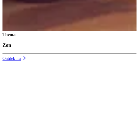
Thema
Zon
Z
Ontdek nu
S
O