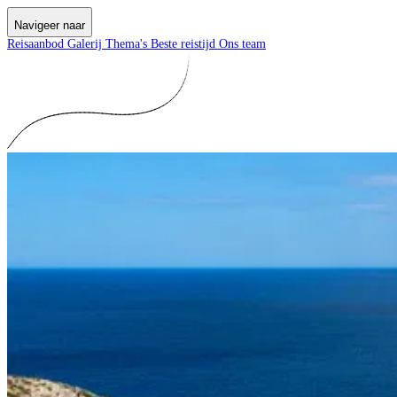
Navigeer naar
Reisaanbod
Galerij
Thema's
Beste reistijd
Ons team