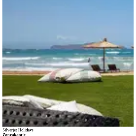
Silverjet Holidays
S
Zonvakantie
Z