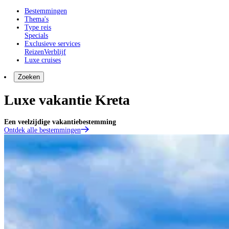
Bestemmingen
Thema's
Type reis
Specials
Exclusieve services
Reizen
Verblijf
Luxe cruises
Zoeken
Luxe vakantie Kreta
Een veelzijdige vakantiebestemming
Ontdek alle bestemmingen