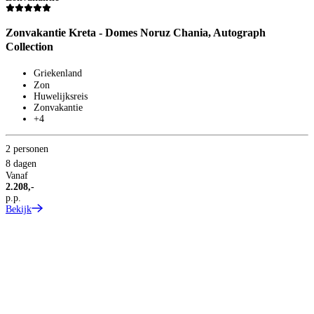
Zonvakantie Kreta - Domes Noruz Chania, Autograph
Z
Collection
Griekenland
Zon
Huwelijksreis
Zonvakantie
+4
2
2 personen
8
V
8 dagen
2
Vanaf
p
2.208,-
B
p.p.
Bekijk