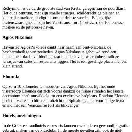
Rethymnon is de derde grootste stad van Kreta. gelegen aan de noordkust.
Het oude centrum, met zijn smalle straatjes, schilderachtige pleinen en
kleurrijke markten, nodigt uit om ontdekt te worden. Belangrijke
bezienswaardigheden zijn het Venetiaanse fort (Fortezza), de 16e-eeuwse
moskee en de pittoreske haven.
Agios Nikolaos
Havenstad Agios Nikolaos dankt haar naam aan Sint-Nicolaas, de
beschermheilige van zeelieden. Agios Nikolaos is gebouwd rond een
binnenmeer dat in verbinding staat met de haven, waaromheen talloze
terrasjes van cafés en restaurants liggen. Het is een gezellige plaats met een
klein strand.
Elounda
Op zo’n 10 kilometer ten noorden van Agios Nikolaos ligt het oude
vissersdorp Elounda dat zich vooral dankzij de fraaie stranden het laatste
decennium heeft ontwikkeld tot een exclusieve badplaats. Rondom Elounda
geniet u van een schitterend uitzicht op Spinalonga, het voormalige lepra-
eiland met een Venetiaanse fort als blikvanger.
Hotelvoorzieningen
In de Griekse strandhotels en resorts kunnen uw kinderen gewoonlijk gratis
gebruik maken van de kidsclubs. In de meeste gevallen zijn ook de niet-