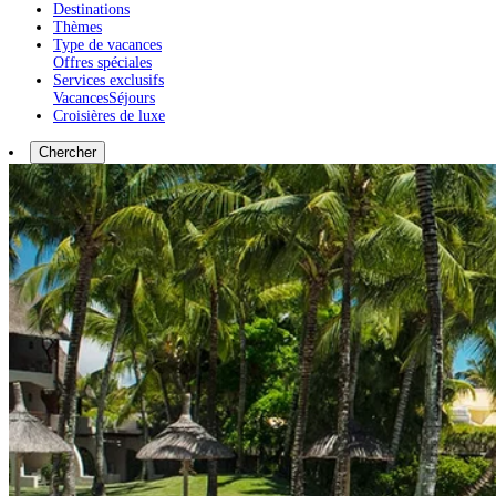
Destinations
Thèmes
Type de vacances
Offres spéciales
Services exclusifs
Vacances
Séjours
Croisières de luxe
Chercher