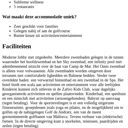
Sublieme wellness
5 restaurants
Wat maakt deze accommodatie uniek?
Zeer geschikt voor families
Gelegen nabij of aan de golfcourse
Ruime keuze uit activiteiten/entertainment
Faciliteiten
Moderne lobby met zitgedeelte. Meerdere zwembaden gelegen in de tuinen
waaronder het hoofdzwembad en het Sky zwembad; een infinity pool met
adembenemend uitzicht over de baai van Camp de Mar. Het Oasis zwembad
is alleen voor volwassenen. Alle zwembaden worden omgeven door
terrassen met comfortabele ligbedden en Balinese bedden. Verder twee
overdekte baden: een verwarmd binnenbad en een zwembad in de Spa. Het
hotel biedt een scala aan activiteiten en entertainment voor alle leeftijden.
Kinderen kunnen zich uitleven in de Zafiro Kids Club, waar dagelijks
georganiseerde activiteiten en spellen plaatsvinden. Kinderbad, een speeltuin
en een miniclub met activiteiten (seizoengebonden). Babysit op aanvraag
(tegen betaling). Voor de sportievelingen is er een volledig uitgeruste
fitnessruimte, groepslessen zoals yoga en pilates, en de mogelijkheid om te
golfen op de nabijgelegen Golf de Andratx, een van de meest
gerenommeerde golfbanen van Mallorca. Tevens verhuur van (elektrische)
fietsen. In de directe omgeving kunt u snorkelen, tennissen, paardrijden en
zeilen (tegen betaling).