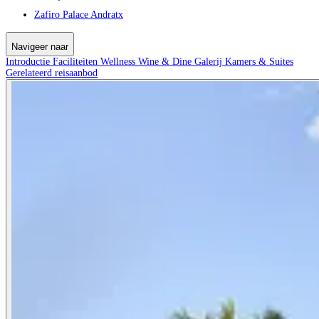
Zafiro Palace Andratx
Navigeer naar
Introductie
Faciliteiten
Wellness
Wine & Dine
Galerij
Kamers & Suites
Gerelateerd reisaanbod