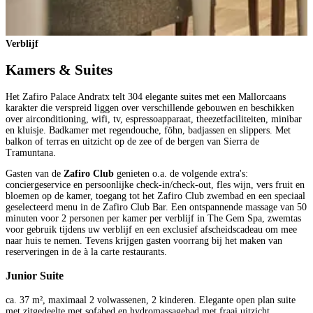
Verblijf
Kamers & Suites
Het Zafiro Palace Andratx telt 304 elegante suites met een Mallorcaans
karakter die verspreid liggen over verschillende gebouwen en beschikken
over airconditioning, wifi, tv, espressoapparaat, theezetfaciliteiten, minibar
en kluisje. Badkamer met regendouche, föhn, badjassen en slippers. Met
balkon of terras en uitzicht op de zee of de bergen van Sierra de
Tramuntana.
Gasten van de
Zafiro Club
genieten o.a. de volgende extra's:
conciergeservice en persoonlijke check-in/check-out, fles wijn, vers fruit en
bloemen op de kamer, toegang tot het Zafiro Club zwembad en een speciaal
geselecteerd menu in de Zafiro Club Bar. Een ontspannende massage van 50
minuten voor 2 personen per kamer per verblijf in The Gem Spa, zwemtas
voor gebruik tijdens uw verblijf en een exclusief afscheidscadeau om mee
naar huis te nemen. Tevens krijgen gasten voorrang bij het maken van
reserveringen in de à la carte restaurants.
Junior Suite
ca. 37 m², maximaal 2 volwassenen, 2 kinderen. Elegante open plan suite
met zitgedeelte met sofabed en hydromassagebad met fraai uitzicht.