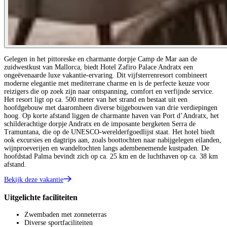
Gelegen in het pittoreske en charmante dorpje Camp de Mar aan de
zuidwestkust van Mallorca, biedt Hotel Zafiro Palace Andratx een
ongeëvenaarde luxe vakantie-ervaring. Dit vijfsterrenresort combineert
moderne elegantie met mediterrane charme en is de perfecte keuze voor
reizigers die op zoek zijn naar ontspanning, comfort en verfijnde service.
Het resort ligt op ca. 500 meter van het strand en bestaat uit een
hoofdgebouw met daaromheen diverse bijgebouwen van drie verdiepingen
hoog. Op korte afstand liggen de charmante haven van Port d’Andratx, het
schilderachtige dorpje Andratx en de imposante bergketen Serra de
Tramuntana, die op de UNESCO-werelderfgoedlijst staat. Het hotel biedt
ook excursies en dagtrips aan, zoals boottochten naar nabijgelegen eilanden,
wijnproeverijen en wandeltochten langs adembenemende kustpaden. De
hoofdstad Palma bevindt zich op ca. 25 km en de luchthaven op ca. 38 km
afstand.
Bekijk deze vakantie
Uitgelichte faciliteiten
Zwembaden met zonneterras
Diverse sportfaciliteiten