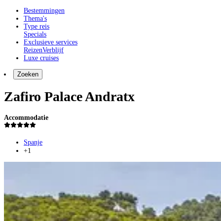
Bestemmingen
Thema's
Type reis
Specials
Exclusieve services
Reizen
Verblijf
Luxe cruises
Zoeken
Zafiro Palace Andratx
Accommodatie
Spanje
+1