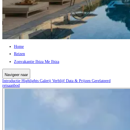
Home
Reizen
Zonvakantie Ibiza Me Ibiza
Navigeer naar
Introductie
Highlights
Galerij
Verblijf
Data & Prijzen
Gerelateerd
reisaanbod