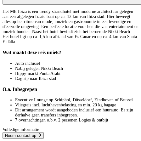
Het ME Ibiza is een trendy strandhotel met moderne architectuur gelegen
aan een afgelegen fraaie baai op ca. 12 km van Ibiza stad. Hier beweegt
alles op het ritme van mode, muziek en gastronomie in een levendige en
sfeervolle omgeving. Een perfecte locatie voor hen die van entertainment en
muziek houden. Naast het hotel bevindt zich het beroemde Nikki Beach.
Het hotel ligt op ca. 1,5 km afstand van Es Canar en op ca. 4 km van Santa
Eulália.
Wat maakt deze reis uniek?
Auto inclusief
Nabij gelegen Nikki Beach
Hippy‑markt Punta Arabí
Dagtrip naar Ibiza-stad
O.a. Inbegrepen
Executive Lounge op Schiphol, Düsseldorf, Eindhoven of Brussel
Vliegreis incl. luchthavenbelasting en min. 20 kg bagage
Dit arrangement wordt aangeboden inclusief een huurauto. Er zijn
derhalve geen transfers inbegrepen.
7 overnachtingen o.b.v. 2 personen Logies & ontbijt
Volledige informatie
Neem contact op