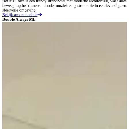
Het ME Ibiza is een trendy strandhotel met moderne architectuur, waar alles
beweegt op het ritme van mode, muziek en gastronomie in een levendige en
sfeervolle omgeving.
Bekijk accommodatie
Double Always ME
D