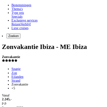
Bestemmingen
Thema's
Type reis
Specials
Exclusieve services
Reizen
Verblijf
Luxe cruises
Zoeken
Zonvakantie Ibiza - ME Ibiza
Zonvakantie
Spanje
Zon
Eilanden
Strand
Zonvakantie
+5
Vanaf
2.245,-
p.p.