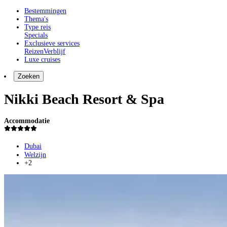
Bestemmingen
Thema's
Type reis
Specials
Exclusieve services
Reizen
Verblijf
Luxe cruises
Zoeken
Nikki Beach Resort & Spa
Accommodatie
Dubai
Welzijn
+2