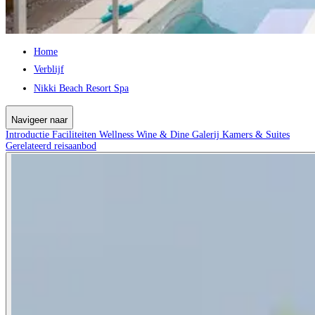
Home
Verblijf
Nikki Beach Resort Spa
Navigeer naar
Introductie
Faciliteiten
Wellness
Wine & Dine
Galerij
Kamers & Suites
Gerelateerd reisaanbod