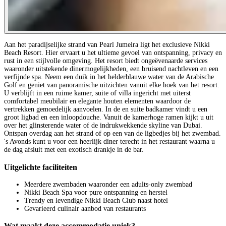
Aan het paradijselijke strand van Pearl Jumeira ligt het exclusieve Nikki
Beach Resort. Hier ervaart u het ultieme gevoel van ontspanning, privacy en
rust in een stijlvolle omgeving. Het resort biedt ongeëvenaarde services
waaronder uitstekende dinermogelijkheden, een bruisend nachtleven en een
verfijnde spa. Neem een duik in het helderblauwe water van de Arabische
Golf en geniet van panoramische uitzichten vanuit elke hoek van het resort.
U verblijft in een ruime kamer, suite of villa ingericht met uiterst
comfortabel meubilair en elegante houten elementen waardoor de
vertrekken gemoedelijk aanvoelen. In de en suite badkamer vindt u een
groot ligbad en een inloopdouche. Vanuit de kamerhoge ramen kijkt u uit
over het glinsterende water of de indrukwekkende skyline van Dubai.
Ontspan overdag aan het strand of op een van de ligbedjes bij het zwembad.
's Avonds kunt u voor een heerlijk diner terecht in het restaurant waarna u
de dag afsluit met een exotisch drankje in de bar.
Uitgelichte faciliteiten
Meerdere zwembaden waaronder een adults-only zwembad
Nikki Beach Spa voor pure ontspanning en herstel
Trendy en levendige Nikki Beach Club naast hotel
Gevarieerd culinair aanbod van restaurants
Wat maakt deze accommodatie uniek?