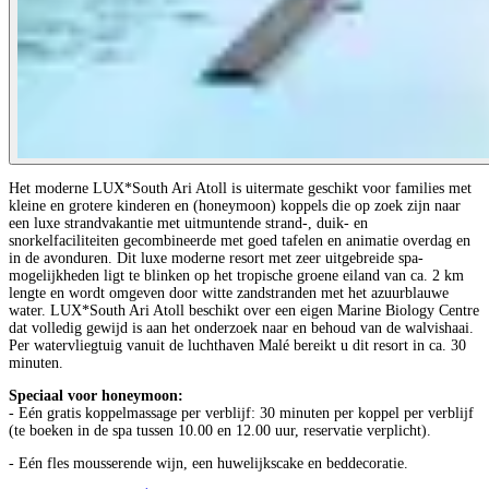
Het moderne LUX*South Ari Atoll is uitermate geschikt voor families met
kleine en grotere kinderen en (honeymoon) koppels die op zoek zijn naar
een luxe strandvakantie met uitmuntende strand-, duik- en
snorkelfaciliteiten gecombineerde met goed tafelen en animatie overdag en
in de avonduren. Dit luxe moderne resort met zeer uitgebreide spa-
mogelijkheden ligt te blinken op het tropische groene eiland van ca. 2 km
lengte en wordt omgeven door witte zandstranden met het azuurblauwe
water. LUX*South Ari Atoll beschikt over een eigen Marine Biology Centre
dat volledig gewijd is aan het onderzoek naar en behoud van de walvishaai.
Per watervliegtuig vanuit de luchthaven Malé bereikt u dit resort in ca. 30
minuten.
Speciaal voor honeymoon:
- Eén gratis koppelmassage per verblijf: 30 minuten per koppel per verblijf
(te boeken in de spa tussen 10.00 en 12.00 uur, reservatie verplicht).
- Eén fles mousserende wijn, een huwelijkscake en beddecoratie.