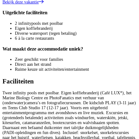
Bekijk deze vakantie
Uitgelichte faciliteiten
2 infinitypools met poolbar
Eigen koffiebranderij
Diverse watersport (tegen betaling)
6 à la carte restaurants
Wat maakt deze accommodatie uniek?
Zeer geschikt voor families
Direct aan het strand
Ruime keuze uit activiteiten/entertainment
Faciliteiten
Twee infinity pools met poolbar. Eigen koffiebranderij (Café LUX*), het
Marine Biology Centre en PhotoFanatics met verhuur van
(onderwater)camera’s en fotografiecursussen. De kidsclub PLAY (3‑11 jaar)
en Teens Club Studio 17 (12‑17 jaar). Voorts een uitgebreid
entertainmentprogramma met avondshows en live muziek. Excursies en
(grotendeels betalende) activiteiten zoals windsurfen, waterskiën, jetski,
kitesurfen, catamaranzeilen, bootexcursies en walvishaaien spotten.
Daarnaast een befaamd duikcenter met talrijke duikmogelijkheden
(PADI‑opleidingen en fun dives). Inclusief: snorkelset, snorkelexcursies
naar het huisrif, waterfietsen, kajakken, beachvolleybal, voetbal, tafeltennis,