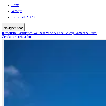
Home
Verblijf
Lux South Ari Atoll
Navigeer naar
Introductie
Faciliteiten
Wellness
Wine & Dine
Galerij
Kamers & Suites
Gerelateerd reisaanbod