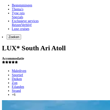
Bestemmingen
Thema's
Type reis
Specials
Exclusieve services
Reizen
Verblijf
Luxe cruises
Zoeken
LUX* South Ari Atoll
Accommodatie
Malediven
Sportief
Duiken
Zon
Eilanden
Strand
+6