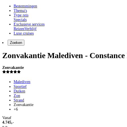
Bestemmingen
Thema's
Type reis
Specials
Exclusieve services
Reizen
Verblijf
Luxe cruises
Zoeken
Zonvakantie Malediven - Constance 
Zonvakantie
Malediven
Sportief
Duiken
Zon
Strand
Zonvakantie
+6
Vanaf
4.745,-
p.p.