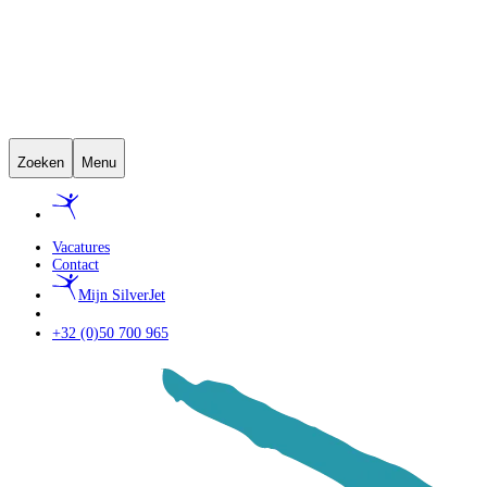
Zoeken
Menu
Vacatures
Contact
Mijn SilverJet
+32 (0)50 700 965