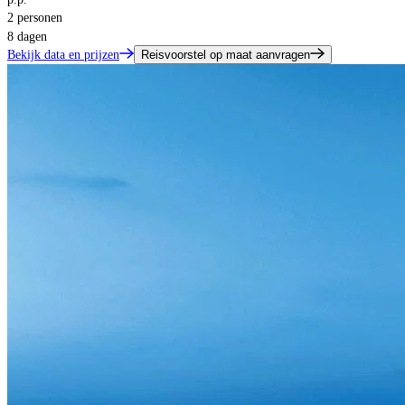
2 personen
8 dagen
Bekijk data en prijzen
Reisvoorstel op maat aanvragen