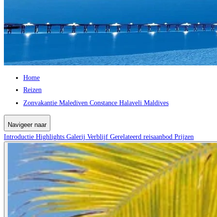
Home
Reizen
Zonvakantie Malediven Constance Halaveli Maldives
Navigeer naar
Introductie
Highlights
Galerij
Verblijf
Gerelateerd reisaanbod
Prijzen