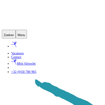
Zoeken
Menu
Vacatures
Contact
Mijn SilverJet
+32 (0)50 700 965