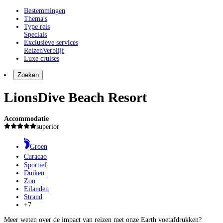
Bestemmingen
Thema's
Type reis
Specials
Exclusieve services
Reizen
Verblijf
Luxe cruises
Zoeken
LionsDive Beach Resort
Accommodatie
superior
Groen
Curacao
Sportief
Duiken
Zon
Eilanden
Strand
+7
Meer weten over de impact van reizen met onze Earth voetafdrukken?