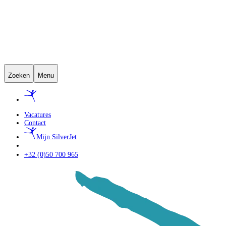
Zoeken
Menu
Vacatures
Contact
Mijn SilverJet
+32 (0)50 700 965