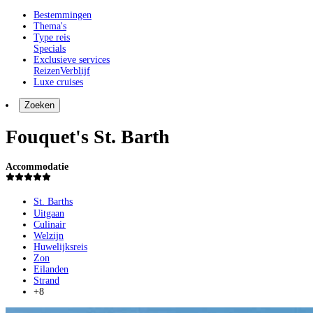
Bestemmingen
Thema's
Type reis
Specials
Exclusieve services
Reizen
Verblijf
Luxe cruises
Zoeken
Fouquet's St. Barth
Accommodatie
St. Barths
Uitgaan
Culinair
Welzijn
Huwelijksreis
Zon
Eilanden
Strand
+8