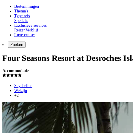
Bestemmingen
Thema's
Type reis
Specials
Exclusieve services
Reizen
Verblijf
Luxe cruises
Zoeken
Four Seasons Resort at Desroches Is
Accommodatie
Seychellen
Welzijn
+2