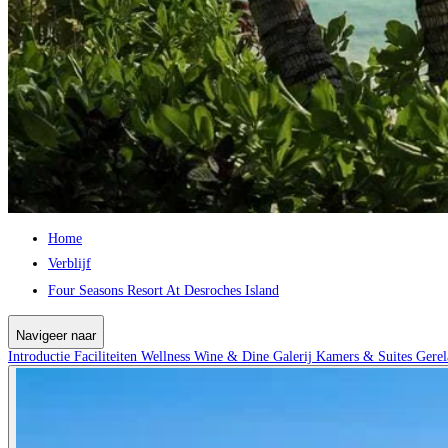
Home
Verblijf
Four Seasons Resort At Desroches Island
Navigeer naar
Introductie
Faciliteiten
Wellness
Wine & Dine
Galerij
Kamers & Suites
Gerel