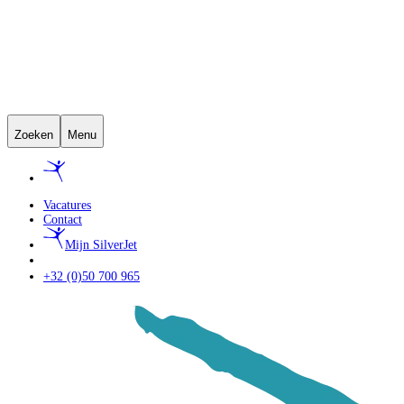
Zoeken
Menu
Vacatures
Contact
Mijn SilverJet
+32 (0)50 700 965