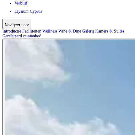
Verblijf
Elysium Cyprus
Navigeer naar
Introductie
Faciliteiten
Wellness
Wine & Dine
Galerij
Kamers & Suites
Gerelateerd reisaanbod