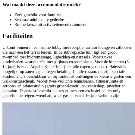
Wat maakt deze accommodatie uniek?
Zeer geschikt voor families
Separaat adults only gedeelte
Ruime keuze uit activiteiten/entertainment
Faciliteiten
U komt binnen in een ruime lobby met receptie, atrium lounge en zithoeken
die naar een het terras leiden. In de subtropische tuin ligt een groot
zwembad met hydromassage, ligbedden en parasols. Voorts twee
kinderbaden waarvan één met glijbaan en speelplaats. Voor de kinderen (3-
12 jaar) is er de Angel’s Kids Club’ (niet alle dagen geopend). Babysit is
mogelijk, op aanvraag en tegen betaling. In alle restaurants zijn speciale
kindermenu’s beschikbaar en bij aankomst ontvangen de kleinste gasten een
welkomstgeschenk. Verder twee verlichte tennisbanen, fitnessruimte en
aerobic- en pilatesstudio (gratis groepslessen), souvenirshop, juwelier en
kapsalon. Daarnaast beschikt het resort over een exclusief adults-only
gedeelte met eigen zwembad, waar gasten vanaf 16 jaar welkom zijn.