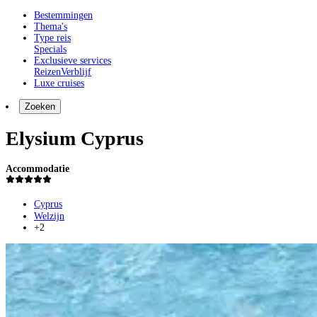
Bestemmingen
Thema's
Type reis
Specials
Exclusieve services
Reizen
Verblijf
Luxe cruises
Zoeken
Elysium Cyprus
Accommodatie
Cyprus
Welzijn
+2