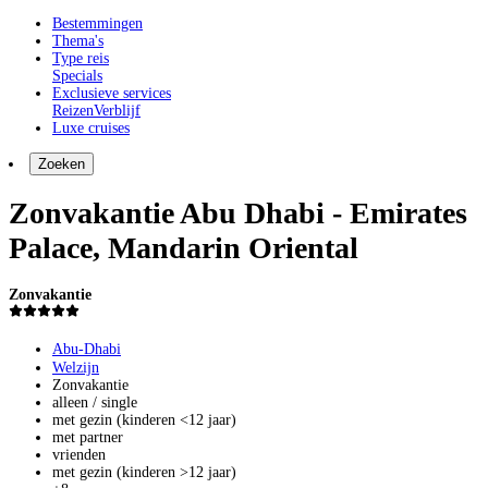
Bestemmingen
Thema's
Type reis
Specials
Exclusieve services
Reizen
Verblijf
Luxe cruises
Zoeken
Zonvakantie Abu Dhabi - Emirates
Palace, Mandarin Oriental
Zonvakantie
Abu-Dhabi
Welzijn
Zonvakantie
alleen / single
met gezin (kinderen <12 jaar)
met partner
vrienden
met gezin (kinderen >12 jaar)