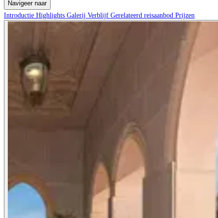
Navigeer naar
Introductie
Highlights
Galerij
Verblijf
Gerelateerd reisaanbod
Prijzen