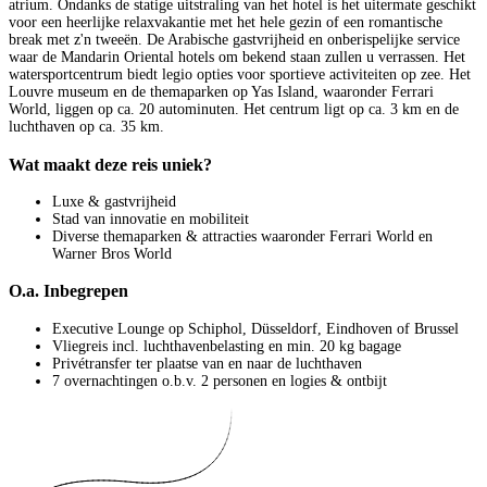
atrium. Ondanks de statige uitstraling van het hotel is het uitermate geschikt
voor een heerlijke relaxvakantie met het hele gezin of een romantische
break met z'n tweeën. De Arabische gastvrijheid en onberispelijke service
waar de Mandarin Oriental hotels om bekend staan zullen u verrassen. Het
watersportcentrum biedt legio opties voor sportieve activiteiten op zee. Het
Louvre museum en de themaparken op Yas Island, waaronder Ferrari
World, liggen op ca. 20 autominuten. Het centrum ligt op ca. 3 km en de
luchthaven op ca. 35 km.
Wat maakt deze reis uniek?
Luxe & gastvrijheid
Stad van innovatie en mobiliteit
Diverse themaparken & attracties waaronder Ferrari World en
Warner Bros World
O.a. Inbegrepen
Executive Lounge op Schiphol, Düsseldorf, Eindhoven of Brussel
Vliegreis incl. luchthavenbelasting en min. 20 kg bagage
Privétransfer ter plaatse van en naar de luchthaven
7 overnachtingen o.b.v. 2 personen en logies & ontbijt