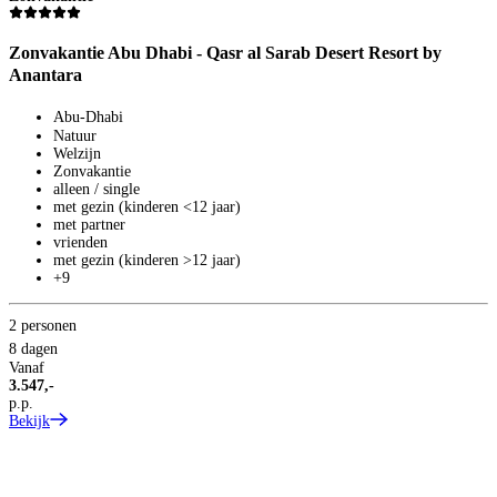
Zonvakantie Abu Dhabi - Qasr al Sarab Desert Resort by
Anantara
Abu-Dhabi
Natuur
Welzijn
Zonvakantie
alleen / single
met gezin (kinderen <12 jaar)
met partner
vrienden
met gezin (kinderen >12 jaar)
+9
2 personen
8 dagen
Vanaf
3.547,-
p.p.
Bekijk
S
Z