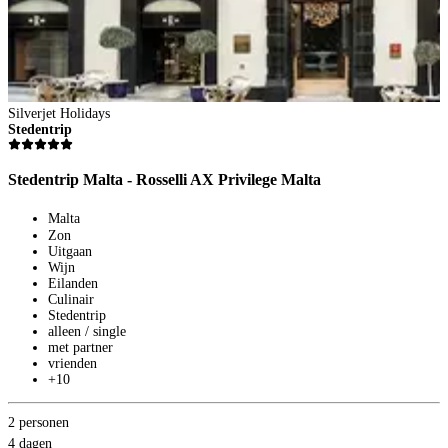
Silverjet Holidays
Stedentrip
Stedentrip Malta - Rosselli AX Privilege Malta
Malta
Zon
Uitgaan
Wijn
Eilanden
Culinair
Stedentrip
alleen / single
met partner
vrienden
+10
S
Z
2 personen
Z
4 dagen