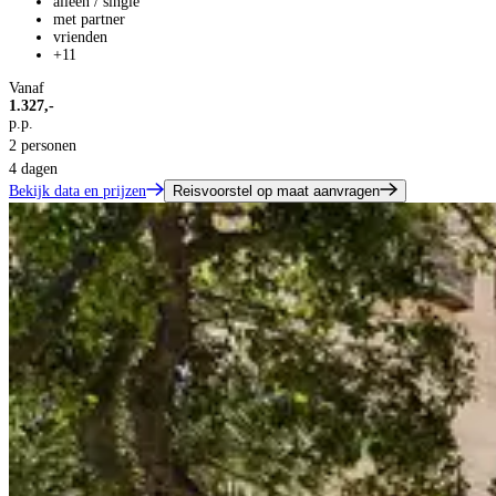
alleen / single
met partner
vrienden
+11
Vanaf
1.327,-
p.p.
2 personen
4 dagen
Bekijk data en prijzen
Reisvoorstel op maat aanvragen