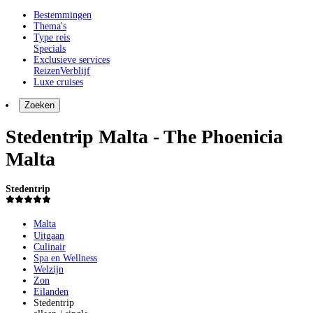
Bestemmingen
Thema's
Type reis
Specials
Exclusieve services
Reizen
Verblijf
Luxe cruises
Zoeken
Stedentrip Malta - The Phoenicia
Malta
Stedentrip
Malta
Uitgaan
Culinair
Spa en Wellness
Welzijn
Zon
Eilanden
Stedentrip