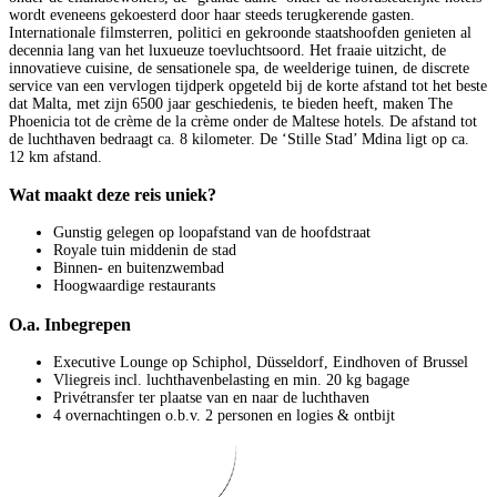
wordt eveneens gekoesterd door haar steeds terugkerende gasten.
Internationale filmsterren, politici en gekroonde staatshoofden genieten al
decennia lang van het luxueuze toevluchtsoord. Het fraaie uitzicht, de
innovatieve cuisine, de sensationele spa, de weelderige tuinen, de discrete
service van een vervlogen tijdperk opgeteld bij de korte afstand tot het beste
dat Malta, met zijn 6500 jaar geschiedenis, te bieden heeft, maken The
Phoenicia tot de crème de la crème onder de Maltese hotels. De afstand tot
de luchthaven bedraagt ca. 8 kilometer. De ‘Stille Stad’ Mdina ligt op ca.
12 km afstand.
Wat maakt deze reis uniek?
Gunstig gelegen op loopafstand van de hoofdstraat
Royale tuin middenin de stad
Binnen- en buitenzwembad
Hoogwaardige restaurants
O.a. Inbegrepen
Executive Lounge op Schiphol, Düsseldorf, Eindhoven of Brussel
Vliegreis incl. luchthavenbelasting en min. 20 kg bagage
Privétransfer ter plaatse van en naar de luchthaven
4 overnachtingen o.b.v. 2 personen en logies & ontbijt