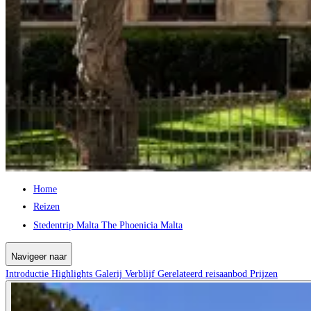
Home
Reizen
Stedentrip Malta The Phoenicia Malta
Navigeer naar
Introductie
Highlights
Galerij
Verblijf
Gerelateerd reisaanbod
Prijzen