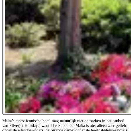
Malta’s meest iconische hotel mag natuurlijk niet ontbreken in het aanbod
van Silverjet Holidays, want The Phoenicia Malta is niet alleen zeer geliefd
onder de eilandbewoners, de ‘grande dame’ onder de hoofdstedelijke hotels