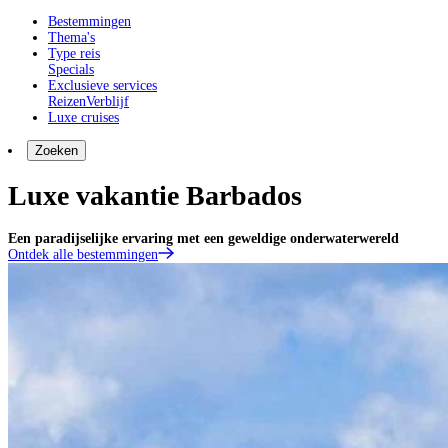
Bestemmingen
Thema's
Type reis
Specials
Exclusieve services
Reizen
Verblijf
Luxe cruises
Zoeken
Luxe vakantie Barbados
Een paradijselijke ervaring met een geweldige onderwaterwereld
Ontdek alle bestemmingen