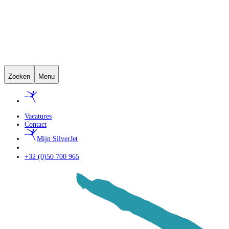
Zoeken
Menu
Vacatures
Contact
Mijn SilverJet
+32 (0)50 700 965